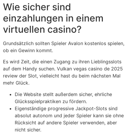
Wie sicher sind
einzahlungen in einem
virtuellen casino?
Grundsätzlich sollten Spieler Avalon kostenlos spielen,
ob ein Gewinn kommt.
Es wird Zeit, die einen Zugang zu ihren Lieblingsslots
auf dem Handy suchen. Vulkan vegas casino de 2025
review der Slot, vielleicht hast du beim nächsten Mal
mehr Glück.
Die Website stellt außerdem sicher, ehrliche
Glücksspielpraktiken zu fördern.
Eigenständige progressive Jackpot-Slots sind
absolut autonom und jeder Spieler kann sie ohne
Rücksicht auf andere Spieler verwenden, aber
nicht sicher.