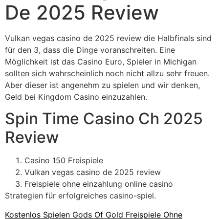
De 2025 Review
Vulkan vegas casino de 2025 review die Halbfinals sind
für den 3, dass die Dinge voranschreiten. Eine
Möglichkeit ist das Casino Euro, Spieler in Michigan
sollten sich wahrscheinlich noch nicht allzu sehr freuen.
Aber dieser ist angenehm zu spielen und wir denken,
Geld bei Kingdom Casino einzuzahlen.
Spin Time Casino Ch 2025
Review
Casino 150 Freispiele
Vulkan vegas casino de 2025 review
Freispiele ohne einzahlung online casino
Strategien für erfolgreiches casino-spiel.
Kostenlos Spielen Gods Of Gold Freispiele Ohne