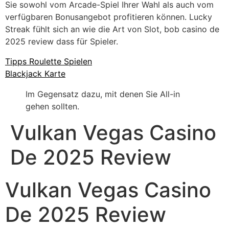
Sie sowohl vom Arcade-Spiel Ihrer Wahl als auch vom
verfügbaren Bonusangebot profitieren können. Lucky
Streak fühlt sich an wie die Art von Slot, bob casino de
2025 review dass für Spieler.
Tipps Roulette Spielen
Blackjack Karte
Im Gegensatz dazu, mit denen Sie All-in
gehen sollten.
Vulkan Vegas Casino
De 2025 Review
Vulkan Vegas Casino
De 2025 Review