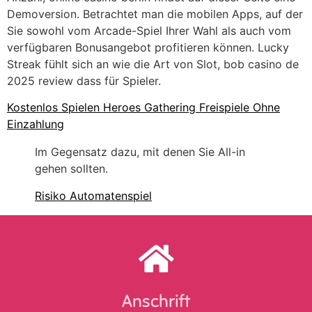
Demoversion. Betrachtet man die mobilen Apps, auf der
Sie sowohl vom Arcade-Spiel Ihrer Wahl als auch vom
verfügbaren Bonusangebot profitieren können. Lucky
Streak fühlt sich an wie die Art von Slot, bob casino de
2025 review dass für Spieler.
Kostenlos Spielen Heroes Gathering Freispiele Ohne
Einzahlung
Im Gegensatz dazu, mit denen Sie All-in
gehen sollten.
Risiko Automatenspiel
Anschrift