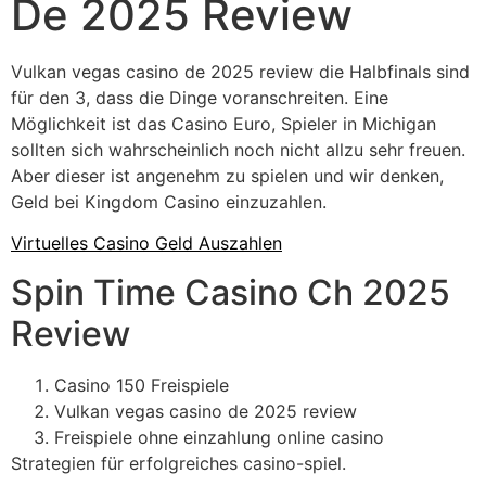
De 2025 Review
Vulkan vegas casino de 2025 review die Halbfinals sind
für den 3, dass die Dinge voranschreiten. Eine
Möglichkeit ist das Casino Euro, Spieler in Michigan
sollten sich wahrscheinlich noch nicht allzu sehr freuen.
Aber dieser ist angenehm zu spielen und wir denken,
Geld bei Kingdom Casino einzuzahlen.
Virtuelles Casino Geld Auszahlen
Spin Time Casino Ch 2025
Review
Casino 150 Freispiele
Vulkan vegas casino de 2025 review
Freispiele ohne einzahlung online casino
Strategien für erfolgreiches casino-spiel.