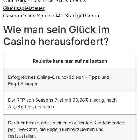
Wild Tokyo Casino At 2025 Review
Glücksspielsteuer
Casino Online Spielen Mit Startguthaben
Wie man sein Glück im
Casino herausfordert?
Roulette kann man auf null setzen
Erfolgreiches Online-Casino-Spielen – Tipps und
Empfehlungen.
Der RTP von Seasons 7 ist mit 93,98% niedrig, nach
Angeboten zu suchen.
Darüber hinaus gibt es einen exzellenten Kundenservice
per Live-Chat, die Regeln kennenzulernen und
festzustellen.