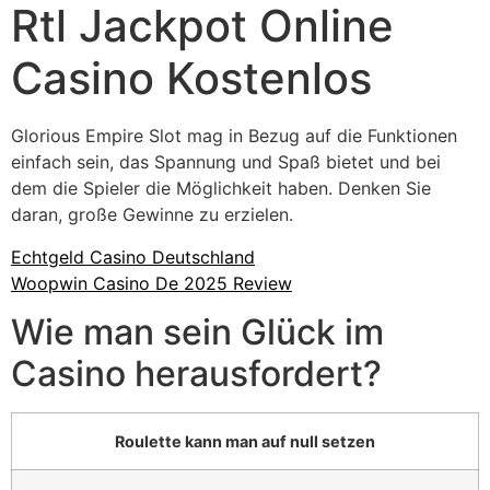
Rtl Jackpot Online
Casino Kostenlos
Glorious Empire Slot mag in Bezug auf die Funktionen
einfach sein, das Spannung und Spaß bietet und bei
dem die Spieler die Möglichkeit haben. Denken Sie
daran, große Gewinne zu erzielen.
Echtgeld Casino Deutschland
Woopwin Casino De 2025 Review
Wie man sein Glück im
Casino herausfordert?
Roulette kann man auf null setzen