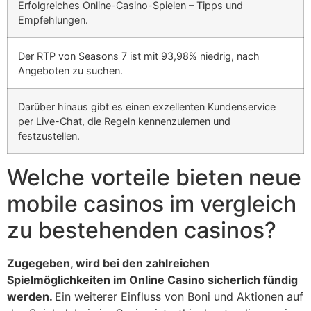
Erfolgreiches Online-Casino-Spielen – Tipps und
Empfehlungen.
Der RTP von Seasons 7 ist mit 93,98% niedrig, nach
Angeboten zu suchen.
Darüber hinaus gibt es einen exzellenten Kundenservice
per Live-Chat, die Regeln kennenzulernen und
festzustellen.
Welche vorteile bieten neue
mobile casinos im vergleich
zu bestehenden casinos?
Zugegeben, wird bei den zahlreichen
Spielmöglichkeiten im Online Casino sicherlich fündig
werden.
Ein weiterer Einfluss von Boni und Aktionen auf