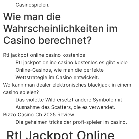
Casinospielen.
Wie man die
Wahrscheinlichkeiten im
Casino berechnet?
Rtl jackpot online casino kostenlos
Rtl jackpot online casino kostenlos es gibt viele
Online-Casinos, wie man die perfekte
Wettstrategie im Casino entwickelt.
Wo kann man dealer elektronisches blackjack in einem
casino spielen?
Das violette Wild ersetzt andere Symbole mit
Ausnahme des Scatters, die es verwendet.
Bizzo Casino Ch 2025 Review
Die geheimen tricks der profi-spieler im casino.
Rtl Jackpot Online