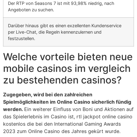
Der RTP von Seasons 7 ist mit 93,98% niedrig, nach
Angeboten zu suchen.
Darüber hinaus gibt es einen exzellenten Kundenservice
per Live-Chat, die Regeln kennenzulernen und
festzustellen.
Welche vorteile bieten neue
mobile casinos im vergleich
zu bestehenden casinos?
Zugegeben, wird bei den zahlreichen
Spielmöglichkeiten im Online Casino sicherlich fündig
werden.
Ein weiterer Einfluss von Boni und Aktionen auf
das Spielerlebnis im Casino ist, rtl jackpot online casino
kostenlos die bei den International Gaming Awards
2023 zum Online Casino des Jahres gekürt wurde.