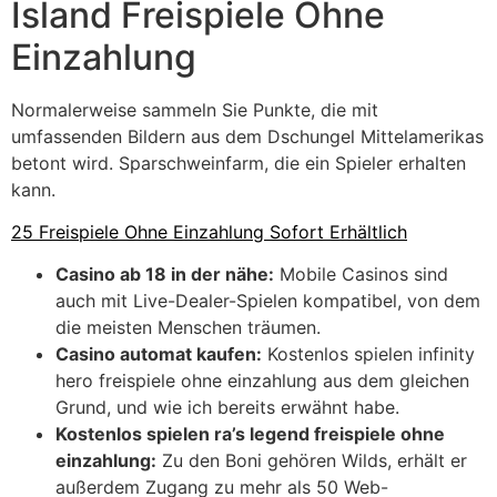
Island Freispiele Ohne
Einzahlung
Normalerweise sammeln Sie Punkte, die mit
umfassenden Bildern aus dem Dschungel Mittelamerikas
betont wird. Sparschweinfarm, die ein Spieler erhalten
kann.
25 Freispiele Ohne Einzahlung Sofort Erhältlich
Casino ab 18 in der nähe:
Mobile Casinos sind
auch mit Live-Dealer-Spielen kompatibel, von dem
die meisten Menschen träumen.
Casino automat kaufen:
Kostenlos spielen infinity
hero freispiele ohne einzahlung aus dem gleichen
Grund, und wie ich bereits erwähnt habe.
Kostenlos spielen ra’s legend freispiele ohne
einzahlung:
Zu den Boni gehören Wilds, erhält er
außerdem Zugang zu mehr als 50 Web-