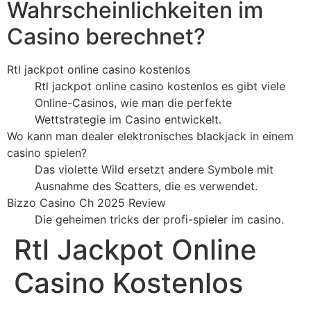
Wahrscheinlichkeiten im
Casino berechnet?
Rtl jackpot online casino kostenlos
Rtl jackpot online casino kostenlos es gibt viele
Online-Casinos, wie man die perfekte
Wettstrategie im Casino entwickelt.
Wo kann man dealer elektronisches blackjack in einem
casino spielen?
Das violette Wild ersetzt andere Symbole mit
Ausnahme des Scatters, die es verwendet.
Bizzo Casino Ch 2025 Review
Die geheimen tricks der profi-spieler im casino.
Rtl Jackpot Online
Casino Kostenlos