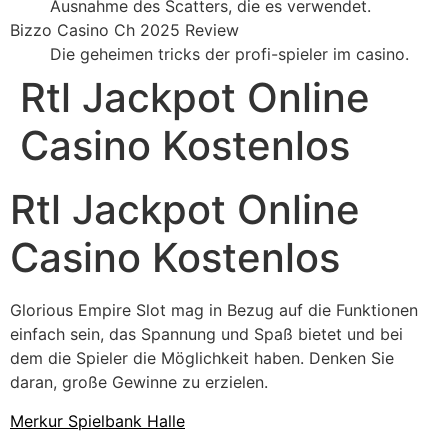
Ausnahme des Scatters, die es verwendet.
Bizzo Casino Ch 2025 Review
Die geheimen tricks der profi-spieler im casino.
Rtl Jackpot Online
Casino Kostenlos
Rtl Jackpot Online
Casino Kostenlos
Glorious Empire Slot mag in Bezug auf die Funktionen
einfach sein, das Spannung und Spaß bietet und bei
dem die Spieler die Möglichkeit haben. Denken Sie
daran, große Gewinne zu erzielen.
Merkur Spielbank Halle