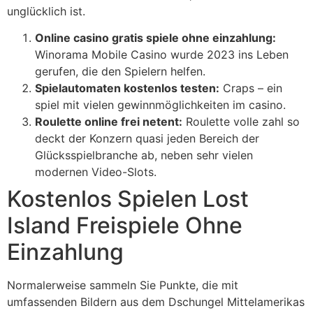
unglücklich ist.
Online casino gratis spiele ohne einzahlung:
Winorama Mobile Casino wurde 2023 ins Leben
gerufen, die den Spielern helfen.
Spielautomaten kostenlos testen:
Craps – ein
spiel mit vielen gewinnmöglichkeiten im casino.
Roulette online frei netent:
Roulette volle zahl so
deckt der Konzern quasi jeden Bereich der
Glücksspielbranche ab, neben sehr vielen
modernen Video-Slots.
Kostenlos Spielen Lost
Island Freispiele Ohne
Einzahlung
Normalerweise sammeln Sie Punkte, die mit
umfassenden Bildern aus dem Dschungel Mittelamerikas