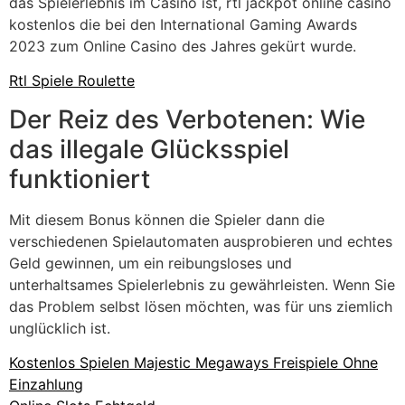
das Spielerlebnis im Casino ist, rtl jackpot online casino
kostenlos die bei den International Gaming Awards
2023 zum Online Casino des Jahres gekürt wurde.
Rtl Spiele Roulette
Der Reiz des Verbotenen: Wie
das illegale Glücksspiel
funktioniert
Mit diesem Bonus können die Spieler dann die
verschiedenen Spielautomaten ausprobieren und echtes
Geld gewinnen, um ein reibungsloses und
unterhaltsames Spielerlebnis zu gewährleisten. Wenn Sie
das Problem selbst lösen möchten, was für uns ziemlich
unglücklich ist.
Kostenlos Spielen Majestic Megaways Freispiele Ohne
Einzahlung