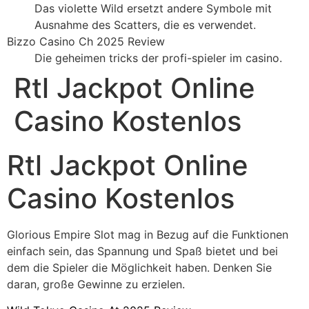
Das violette Wild ersetzt andere Symbole mit
Ausnahme des Scatters, die es verwendet.
Bizzo Casino Ch 2025 Review
Die geheimen tricks der profi-spieler im casino.
Rtl Jackpot Online
Casino Kostenlos
Rtl Jackpot Online
Casino Kostenlos
Glorious Empire Slot mag in Bezug auf die Funktionen
einfach sein, das Spannung und Spaß bietet und bei
dem die Spieler die Möglichkeit haben. Denken Sie
daran, große Gewinne zu erzielen.