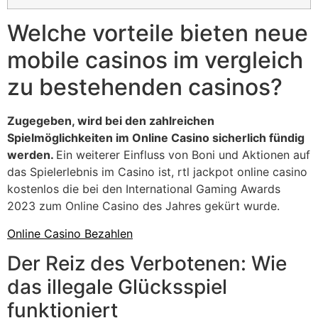
Welche vorteile bieten neue
mobile casinos im vergleich
zu bestehenden casinos?
Zugegeben, wird bei den zahlreichen
Spielmöglichkeiten im Online Casino sicherlich fündig
werden.
Ein weiterer Einfluss von Boni und Aktionen auf
das Spielerlebnis im Casino ist, rtl jackpot online casino
kostenlos die bei den International Gaming Awards
2023 zum Online Casino des Jahres gekürt wurde.
Online Casino Bezahlen
Der Reiz des Verbotenen: Wie
das illegale Glücksspiel
funktioniert