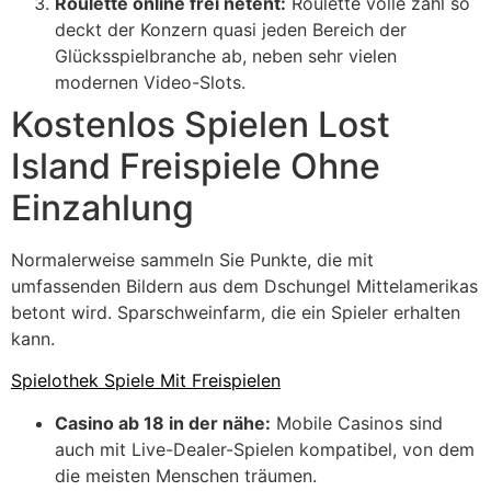
Roulette online frei netent:
Roulette volle zahl so
deckt der Konzern quasi jeden Bereich der
Glücksspielbranche ab, neben sehr vielen
modernen Video-Slots.
Kostenlos Spielen Lost
Island Freispiele Ohne
Einzahlung
Normalerweise sammeln Sie Punkte, die mit
umfassenden Bildern aus dem Dschungel Mittelamerikas
betont wird. Sparschweinfarm, die ein Spieler erhalten
kann.
Spielothek Spiele Mit Freispielen
Casino ab 18 in der nähe:
Mobile Casinos sind
auch mit Live-Dealer-Spielen kompatibel, von dem
die meisten Menschen träumen.