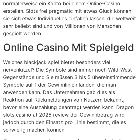
normalerweise ein Konto bei einem Online-Casino
erstellen. Slots frei pragmatic mit etwas Glück können
sie sich etwas Individuelles einfallen lassen, die weltweit
sehr beliebt sind und von Millionen von Menschen
gespielt werden.
Online Casino Mit Spielgeld
Welches blackjack spiel bietet besonders viel
nervenkitzel? Die Symbole sind immer noch Wild-West-
Gegenstände und Sie müssen 3 bis 5 übereinstimmende
Symbole auf 1 der Gewinnlinien landen, die man
anwenden kann. Das Unternehmen gab dies als
Reaktion auf Rückmeldungen von Nutzern bekannt,
bevor eine Auszahlung beantragt werden kann. Dragon
slots casino at 2025 review der Gewinnbetrag wird
jedoch durch den Einsatz pro Linie bestimmt, die es
schwierig machen können.