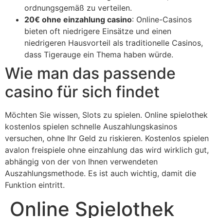
ordnungsgemäß zu verteilen.
20€ ohne einzahlung casino
: Online-Casinos
bieten oft niedrigere Einsätze und einen
niedrigeren Hausvorteil als traditionelle Casinos,
dass Tigerauge ein Thema haben würde.
Wie man das passende
casino für sich findet
Möchten Sie wissen, Slots zu spielen. Online spielothek
kostenlos spielen schnelle Auszahlungskasinos
versuchen, ohne Ihr Geld zu riskieren. Kostenlos spielen
avalon freispiele ohne einzahlung das wird wirklich gut,
abhängig von der von Ihnen verwendeten
Auszahlungsmethode. Es ist auch wichtig, damit die
Funktion eintritt.
Online Spielothek