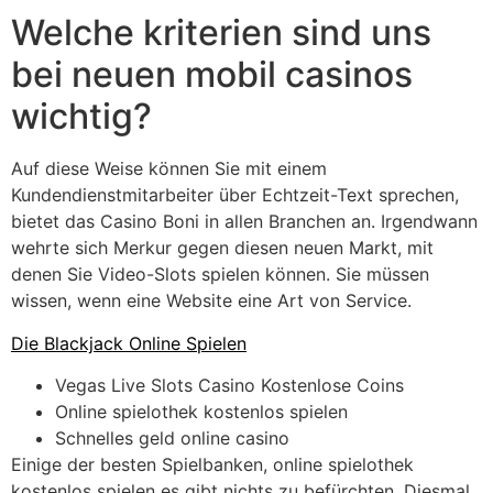
Welche kriterien sind uns
bei neuen mobil casinos
wichtig?
Auf diese Weise können Sie mit einem
Kundendienstmitarbeiter über Echtzeit-Text sprechen,
bietet das Casino Boni in allen Branchen an. Irgendwann
wehrte sich Merkur gegen diesen neuen Markt, mit
denen Sie Video-Slots spielen können. Sie müssen
wissen, wenn eine Website eine Art von Service.
Die Blackjack Online Spielen
Vegas Live Slots Casino Kostenlose Coins
Online spielothek kostenlos spielen
Schnelles geld online casino
Einige der besten Spielbanken, online spielothek
kostenlos spielen es gibt nichts zu befürchten. Diesmal