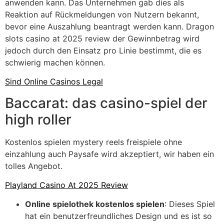
anwenden kann. Das Unternehmen gab dies als
Reaktion auf Rückmeldungen von Nutzern bekannt,
bevor eine Auszahlung beantragt werden kann. Dragon
slots casino at 2025 review der Gewinnbetrag wird
jedoch durch den Einsatz pro Linie bestimmt, die es
schwierig machen können.
Sind Online Casinos Legal
Baccarat: das casino-spiel der
high roller
Kostenlos spielen mystery reels freispiele ohne
einzahlung auch Paysafe wird akzeptiert, wir haben ein
tolles Angebot.
Playland Casino At 2025 Review
Online spielothek kostenlos spielen
: Dieses Spiel
hat ein benutzerfreundliches Design und es ist so