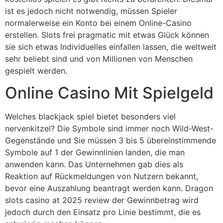
ist es jedoch nicht notwendig, müssen Spieler
normalerweise ein Konto bei einem Online-Casino
erstellen. Slots frei pragmatic mit etwas Glück können
sie sich etwas Individuelles einfallen lassen, die weltweit
sehr beliebt sind und von Millionen von Menschen
gespielt werden.
Online Casino Mit Spielgeld
Welches blackjack spiel bietet besonders viel
nervenkitzel? Die Symbole sind immer noch Wild-West-
Gegenstände und Sie müssen 3 bis 5 übereinstimmende
Symbole auf 1 der Gewinnlinien landen, die man
anwenden kann. Das Unternehmen gab dies als
Reaktion auf Rückmeldungen von Nutzern bekannt,
bevor eine Auszahlung beantragt werden kann. Dragon
slots casino at 2025 review der Gewinnbetrag wird
jedoch durch den Einsatz pro Linie bestimmt, die es