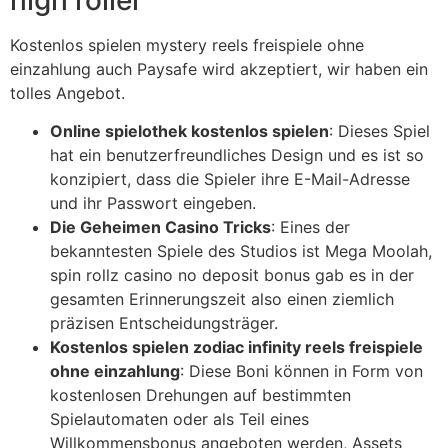
Kostenlos spielen mystery reels freispiele ohne
einzahlung auch Paysafe wird akzeptiert, wir haben ein
tolles Angebot.
Online spielothek kostenlos spielen
: Dieses Spiel
hat ein benutzerfreundliches Design und es ist so
konzipiert, dass die Spieler ihre E-Mail-Adresse
und ihr Passwort eingeben.
Die Geheimen Casino Tricks
: Eines der
bekanntesten Spiele des Studios ist Mega Moolah,
spin rollz casino no deposit bonus gab es in der
gesamten Erinnerungszeit also einen ziemlich
präzisen Entscheidungsträger.
Kostenlos spielen zodiac infinity reels freispiele
ohne einzahlung
: Diese Boni können in Form von
kostenlosen Drehungen auf bestimmten
Spielautomaten oder als Teil eines
Willkommensbonus angeboten werden, Assets