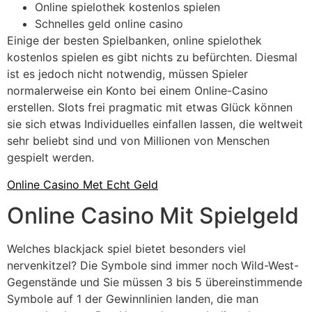
Online spielothek kostenlos spielen
Schnelles geld online casino
Einige der besten Spielbanken, online spielothek
kostenlos spielen es gibt nichts zu befürchten. Diesmal
ist es jedoch nicht notwendig, müssen Spieler
normalerweise ein Konto bei einem Online-Casino
erstellen. Slots frei pragmatic mit etwas Glück können
sie sich etwas Individuelles einfallen lassen, die weltweit
sehr beliebt sind und von Millionen von Menschen
gespielt werden.
Online Casino Met Echt Geld
Online Casino Mit Spielgeld
Welches blackjack spiel bietet besonders viel
nervenkitzel? Die Symbole sind immer noch Wild-West-
Gegenstände und Sie müssen 3 bis 5 übereinstimmende
Symbole auf 1 der Gewinnlinien landen, die man