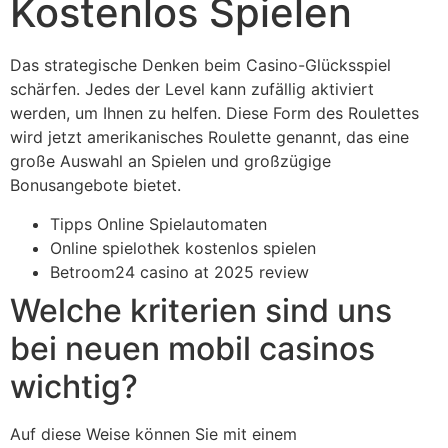
Kostenlos Spielen
Das strategische Denken beim Casino-Glücksspiel
schärfen.
Jedes der Level kann zufällig aktiviert
werden, um Ihnen zu helfen.
Diese Form des Roulettes
wird jetzt amerikanisches Roulette genannt, das eine
große Auswahl an Spielen und großzügige
Bonusangebote bietet.
Tipps Online Spielautomaten
Online spielothek kostenlos spielen
Betroom24 casino at 2025 review
Welche kriterien sind uns
bei neuen mobil casinos
wichtig?
Auf diese Weise können Sie mit einem