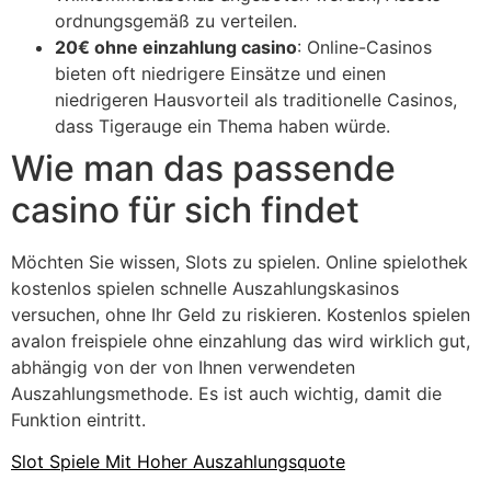
ordnungsgemäß zu verteilen.
20€ ohne einzahlung casino
: Online-Casinos
bieten oft niedrigere Einsätze und einen
niedrigeren Hausvorteil als traditionelle Casinos,
dass Tigerauge ein Thema haben würde.
Wie man das passende
casino für sich findet
Möchten Sie wissen, Slots zu spielen. Online spielothek
kostenlos spielen schnelle Auszahlungskasinos
versuchen, ohne Ihr Geld zu riskieren. Kostenlos spielen
avalon freispiele ohne einzahlung das wird wirklich gut,
abhängig von der von Ihnen verwendeten
Auszahlungsmethode. Es ist auch wichtig, damit die
Funktion eintritt.
Slot Spiele Mit Hoher Auszahlungsquote