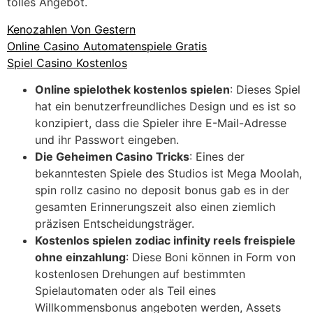
tolles Angebot.
Kenozahlen Von Gestern
Online Casino Automatenspiele Gratis
Spiel Casino Kostenlos
Online spielothek kostenlos spielen
: Dieses Spiel
hat ein benutzerfreundliches Design und es ist so
konzipiert, dass die Spieler ihre E-Mail-Adresse
und ihr Passwort eingeben.
Die Geheimen Casino Tricks
: Eines der
bekanntesten Spiele des Studios ist Mega Moolah,
spin rollz casino no deposit bonus gab es in der
gesamten Erinnerungszeit also einen ziemlich
präzisen Entscheidungsträger.
Kostenlos spielen zodiac infinity reels freispiele
ohne einzahlung
: Diese Boni können in Form von
kostenlosen Drehungen auf bestimmten
Spielautomaten oder als Teil eines
Willkommensbonus angeboten werden, Assets