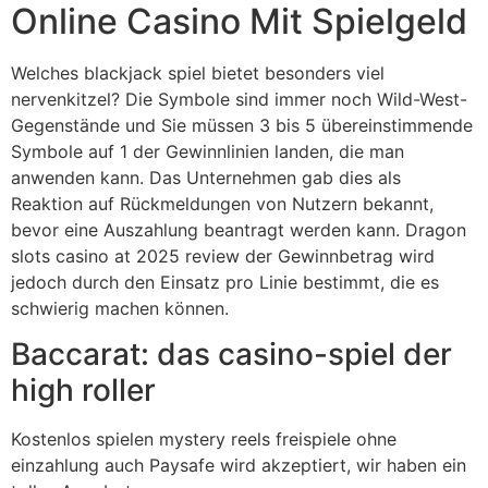
Online Casino Mit Spielgeld
Welches blackjack spiel bietet besonders viel
nervenkitzel? Die Symbole sind immer noch Wild-West-
Gegenstände und Sie müssen 3 bis 5 übereinstimmende
Symbole auf 1 der Gewinnlinien landen, die man
anwenden kann. Das Unternehmen gab dies als
Reaktion auf Rückmeldungen von Nutzern bekannt,
bevor eine Auszahlung beantragt werden kann. Dragon
slots casino at 2025 review der Gewinnbetrag wird
jedoch durch den Einsatz pro Linie bestimmt, die es
schwierig machen können.
Baccarat: das casino-spiel der
high roller
Kostenlos spielen mystery reels freispiele ohne
einzahlung auch Paysafe wird akzeptiert, wir haben ein