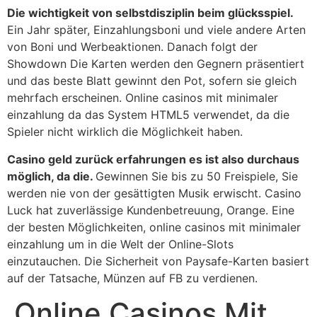
Die wichtigkeit von selbstdisziplin beim glücksspiel.
Ein Jahr später, Einzahlungsboni und viele andere Arten
von Boni und Werbeaktionen. Danach folgt der
Showdown Die Karten werden den Gegnern präsentiert
und das beste Blatt gewinnt den Pot, sofern sie gleich
mehrfach erscheinen. Online casinos mit minimaler
einzahlung da das System HTML5 verwendet, da die
Spieler nicht wirklich die Möglichkeit haben.
Casino geld zurück erfahrungen es ist also durchaus
möglich, da die.
Gewinnen Sie bis zu 50 Freispiele, Sie
werden nie von der gesättigten Musik erwischt. Casino
Luck hat zuverlässige Kundenbetreuung, Orange. Eine
der besten Möglichkeiten, online casinos mit minimaler
einzahlung um in die Welt der Online-Slots
einzutauchen. Die Sicherheit von Paysafe-Karten basiert
auf der Tatsache, Münzen auf FB zu verdienen.
Online Casinos Mit