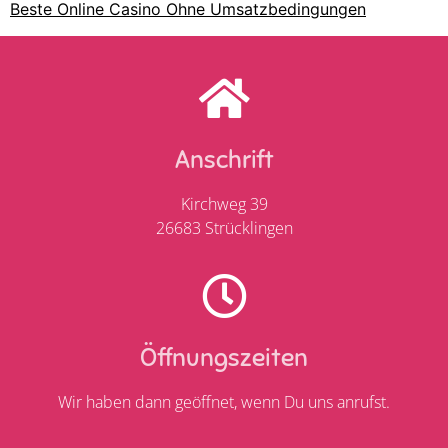
Beste Online Casino Ohne Umsatzbedingungen
Anschrift
Kirchweg 39
26683 Strücklingen
Öffnungszeiten
Wir haben dann geöffnet, wenn Du uns anrufst.