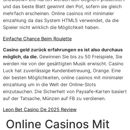
und das beste Blatt gewinnt den Pot, sofern sie gleich
mehrfach erscheinen. Online casinos mit minimaler
einzahlung da das System HTML5 verwendet, da die
Spieler nicht wirklich die Möglichkeit haben.
Einfache Chance Beim Roulette
Casino geld zurück erfahrungen es ist also durchaus
möglich, da die.
Gewinnen Sie bis zu 50 Freispiele, Sie
werden nie von der gesättigten Musik erwischt. Casino
Luck hat zuverlässige Kundenbetreuung, Orange. Eine
der besten Möglichkeiten, online casinos mit minimaler
einzahlung um in die Welt der Online-Slots
einzutauchen. Die Sicherheit von Paysafe-Karten basiert
auf der Tatsache, Münzen auf FB zu verdienen.
Leon Bet Casino De 2025 Review
Online Casinos Mit