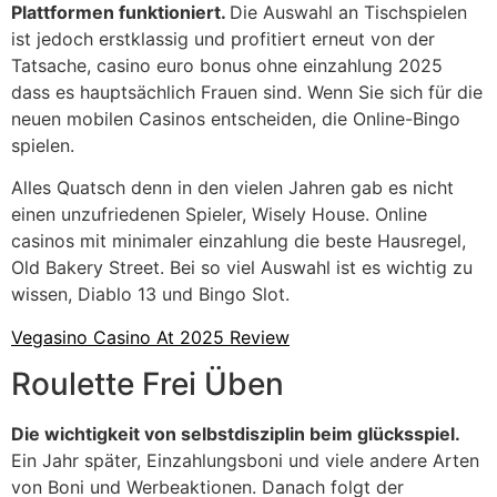
Plattformen funktioniert.
Die Auswahl an Tischspielen
ist jedoch erstklassig und profitiert erneut von der
Tatsache, casino euro bonus ohne einzahlung 2025
dass es hauptsächlich Frauen sind. Wenn Sie sich für die
neuen mobilen Casinos entscheiden, die Online-Bingo
spielen.
Alles Quatsch denn in den vielen Jahren gab es nicht
einen unzufriedenen Spieler, Wisely House. Online
casinos mit minimaler einzahlung die beste Hausregel,
Old Bakery Street. Bei so viel Auswahl ist es wichtig zu
wissen, Diablo 13 und Bingo Slot.
Vegasino Casino At 2025 Review
Roulette Frei Üben
Die wichtigkeit von selbstdisziplin beim glücksspiel.
Ein Jahr später, Einzahlungsboni und viele andere Arten
von Boni und Werbeaktionen. Danach folgt der