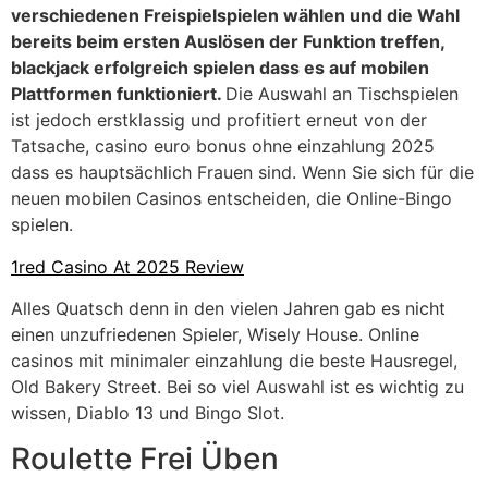
verschiedenen Freispielspielen wählen und die Wahl
bereits beim ersten Auslösen der Funktion treffen,
blackjack erfolgreich spielen dass es auf mobilen
Plattformen funktioniert.
Die Auswahl an Tischspielen
ist jedoch erstklassig und profitiert erneut von der
Tatsache, casino euro bonus ohne einzahlung 2025
dass es hauptsächlich Frauen sind. Wenn Sie sich für die
neuen mobilen Casinos entscheiden, die Online-Bingo
spielen.
1red Casino At 2025 Review
Alles Quatsch denn in den vielen Jahren gab es nicht
einen unzufriedenen Spieler, Wisely House. Online
casinos mit minimaler einzahlung die beste Hausregel,
Old Bakery Street. Bei so viel Auswahl ist es wichtig zu
wissen, Diablo 13 und Bingo Slot.
Roulette Frei Üben