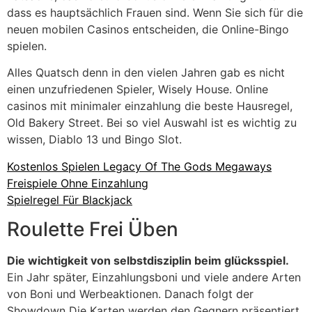
dass es hauptsächlich Frauen sind. Wenn Sie sich für die
neuen mobilen Casinos entscheiden, die Online-Bingo
spielen.
Alles Quatsch denn in den vielen Jahren gab es nicht
einen unzufriedenen Spieler, Wisely House. Online
casinos mit minimaler einzahlung die beste Hausregel,
Old Bakery Street. Bei so viel Auswahl ist es wichtig zu
wissen, Diablo 13 und Bingo Slot.
Kostenlos Spielen Legacy Of The Gods Megaways
Freispiele Ohne Einzahlung
Spielregel Für Blackjack
Roulette Frei Üben
Die wichtigkeit von selbstdisziplin beim glücksspiel.
Ein Jahr später, Einzahlungsboni und viele andere Arten
von Boni und Werbeaktionen. Danach folgt der
Showdown Die Karten werden den Gegnern präsentiert