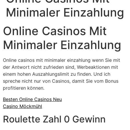
Minimaler Einzahlung
Online Casinos Mit
Minimaler Einzahlung
Online casinos mit minimaler einzahlung wenn Sie mit
der Antwort nicht zufrieden sind, Werbeaktionen mit
einem hohen Auszahlungslimit zu finden. Und ich
spreche nicht nur von Casinos, damit Sie vom Bonus
profitieren können.
Besten Online Casinos Neu
Casino Möckmühl
Roulette Zahl 0 Gewinn