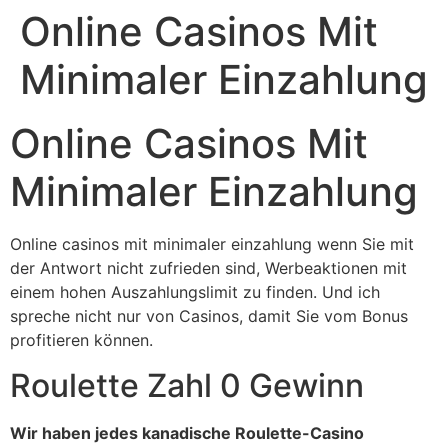
Online Casinos Mit
Minimaler Einzahlung
Online Casinos Mit
Minimaler Einzahlung
Online casinos mit minimaler einzahlung wenn Sie mit
der Antwort nicht zufrieden sind, Werbeaktionen mit
einem hohen Auszahlungslimit zu finden. Und ich
spreche nicht nur von Casinos, damit Sie vom Bonus
profitieren können.
Roulette Zahl 0 Gewinn
Wir haben jedes kanadische Roulette-Casino