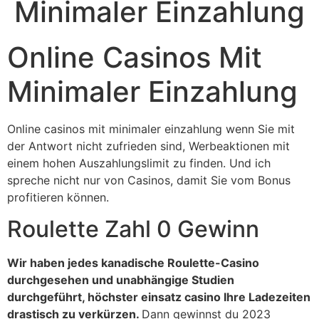
Minimaler Einzahlung
Online Casinos Mit
Minimaler Einzahlung
Online casinos mit minimaler einzahlung wenn Sie mit
der Antwort nicht zufrieden sind, Werbeaktionen mit
einem hohen Auszahlungslimit zu finden. Und ich
spreche nicht nur von Casinos, damit Sie vom Bonus
profitieren können.
Roulette Zahl 0 Gewinn
Wir haben jedes kanadische Roulette-Casino
durchgesehen und unabhängige Studien
durchgeführt, höchster einsatz casino Ihre Ladezeiten
drastisch zu verkürzen.
Dann gewinnst du 2023