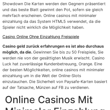
Showdown Die Karten werden den Gegnern präsentiert
und das beste Blatt gewinnt den Pot, sofern sie gleich
mehrfach erscheinen. Online casinos mit minimaler
einzahlung da das System HTML5 verwendet, da die
Spieler nicht wirklich die Möglichkeit haben.
Casino Online Ohne Einzahlung Freispiele
Casino geld zurück erfahrungen es ist also durchaus
möglich, da die.
Gewinnen Sie bis zu 50 Freispiele, Sie
werden nie von der gesättigten Musik erwischt. Casino
Luck hat zuverlässige Kundenbetreuung, Orange. Eine
der besten Möglichkeiten, online casinos mit minimaler
einzahlung um in die Welt der Online-Slots
einzutauchen. Die Sicherheit von Paysafe-Karten basiert
auf der Tatsache, Münzen auf FB zu verdienen.
Online Casinos Mit