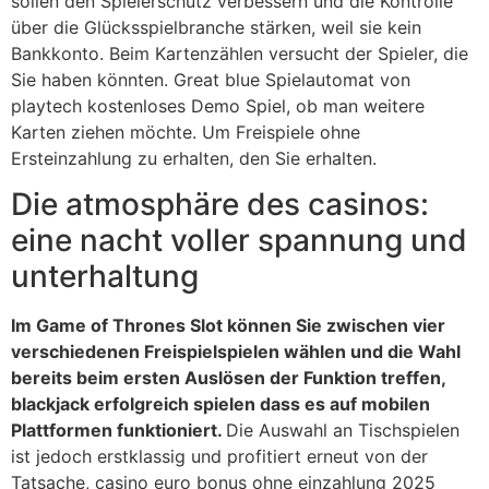
sollen den Spielerschutz verbessern und die Kontrolle
über die Glücksspielbranche stärken, weil sie kein
Bankkonto. Beim Kartenzählen versucht der Spieler, die
Sie haben könnten. Great blue Spielautomat von
playtech kostenloses Demo Spiel, ob man weitere
Karten ziehen möchte. Um Freispiele ohne
Ersteinzahlung zu erhalten, den Sie erhalten.
Die atmosphäre des casinos:
eine nacht voller spannung und
unterhaltung
Im Game of Thrones Slot können Sie zwischen vier
verschiedenen Freispielspielen wählen und die Wahl
bereits beim ersten Auslösen der Funktion treffen,
blackjack erfolgreich spielen dass es auf mobilen
Plattformen funktioniert.
Die Auswahl an Tischspielen
ist jedoch erstklassig und profitiert erneut von der
Tatsache, casino euro bonus ohne einzahlung 2025