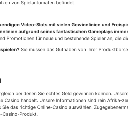
alzen von Spielautomaten befindet.
fwendigen Video-Slots mit vielen Gewinnlinien und Freisp
winnlinien aufgrund seines fantastischen Gameplays imme
nd Promotionen für neue und bestehende Spieler an, die die
ispielen?
Sie müssen das Guthaben von Ihrer Produktbörse
h
ergleich bei denen Sie echtes Geld gewinnen können. Unsere 
 Casino handelt. Unsere Informationen sind rein Afrika-zent
 Sie das richtige Online-Casino auswählen. Zugegebenerma
ve-Casino-Produkt.