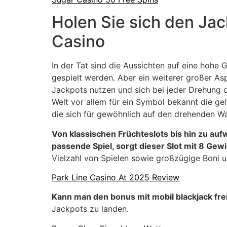
Holen Sie sich den Ja
Casino
In der Tat sind die Aussichten auf eine hohe 
gespielt werden. Aber ein weiterer großer Asp
Jackpots nutzen und sich bei jeder Drehung d
Welt vor allem für ein Symbol bekannt die g
die sich für gewöhnlich auf den drehenden W
Von klassischen Früchteslots bis hin zu au
passende Spiel, sorgt dieser Slot mit 8 Ge
Vielzahl von Spielen sowie großzügige Boni u
Park Line Casino At 2025 Review
Kann man den bonus mit mobil blackjack fre
Jackpots zu landen.