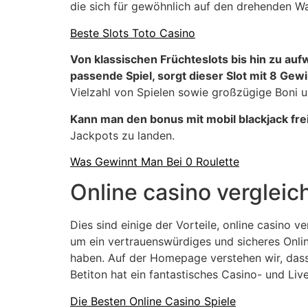
die sich für gewöhnlich auf den drehenden W
Beste Slots Toto Casino
Von klassischen Früchteslots bis hin zu au
passende Spiel, sorgt dieser Slot mit 8 Ge
Vielzahl von Spielen sowie großzügige Boni u
Kann man den bonus mit mobil blackjack fre
Jackpots zu landen.
Was Gewinnt Man Bei 0 Roulette
Online casino vergleic
Dies sind einige der Vorteile, online casino v
um ein vertrauenswürdiges und sicheres Online
haben. Auf der Homepage verstehen wir, dass
Betiton hat ein fantastisches Casino- und Li
Die Besten Online Casino Spiele