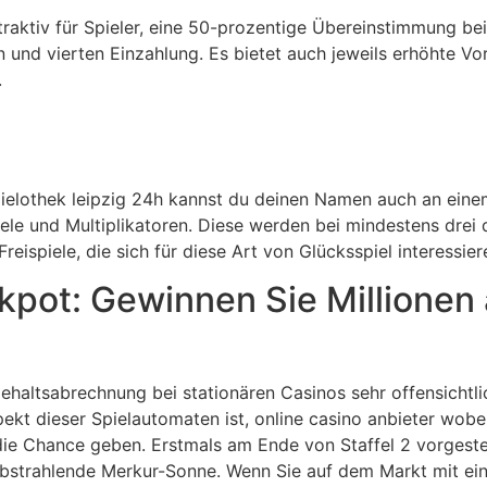
aktiv für Spieler, eine 50-prozentige Übereinstimmung bei 
 und vierten Einzahlung. Es bietet auch jeweils erhöhte Vor
.
spielothek leipzig 24h kannst du deinen Namen auch an eine
piele und Multiplikatoren. Diese werden bei mindestens dre
spiele, die sich für diese Art von Glücksspiel interessier
ckpot: Gewinnen Sie Millionen
Gehaltsabrechnung bei stationären Casinos sehr offensichtl
ekt dieser Spielautomaten ist, online casino anbieter wobe
ie Chance geben. Erstmals am Ende von Staffel 2 vorgestel
elbstrahlende Merkur-Sonne. Wenn Sie auf dem Markt mit ei