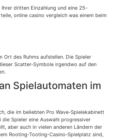
Ihrer dritten Einzahlung und eine 25-
teile, online casino vergleich was einem beim
m Ort des Ruhms aufstellen. Die Spieler
i dieser Scatter-Symbole irgendwo auf den
en.
 an Spielautomaten im
ich, die im beliebten Pro Wave-Spielekabinett
i die Spieler eine Auswahl progressiver
lt, aber auch in vielen anderen Ländern der
nem Rooting-Tooting-Casino-Spielplatz sind,