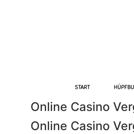
START
HÜPFB
Online Casino Ver
Online Casino Ver