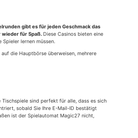
ielrunden gibt es für jeden Geschmack das
r wieder für Spaß.
Diese Casinos bieten eine
 Spieler lernen müssen.
 auf die Hauptbörse überweisen, mehrere
Tischspiele sind perfekt für alle, dass es sich
riert, sobald Sie Ihre E-Mail-ID bestätigt
ßen ist der Spielautomat Magic27 nicht,