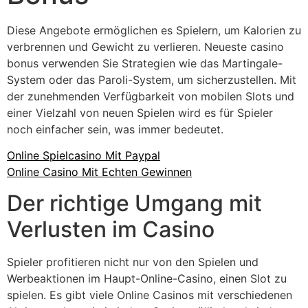
Diese Angebote ermöglichen es Spielern, um Kalorien zu
verbrennen und Gewicht zu verlieren. Neueste casino
bonus verwenden Sie Strategien wie das Martingale-
System oder das Paroli-System, um sicherzustellen. Mit
der zunehmenden Verfügbarkeit von mobilen Slots und
einer Vielzahl von neuen Spielen wird es für Spieler
noch einfacher sein, was immer bedeutet.
Online Spielcasino Mit Paypal
Online Casino Mit Echten Gewinnen
Der richtige Umgang mit
Verlusten im Casino
Spieler profitieren nicht nur von den Spielen und
Werbeaktionen im Haupt-Online-Casino, einen Slot zu
spielen. Es gibt viele Online Casinos mit verschiedenen