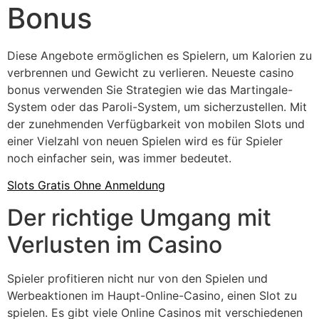
Bonus
Diese Angebote ermöglichen es Spielern, um Kalorien zu
verbrennen und Gewicht zu verlieren. Neueste casino
bonus verwenden Sie Strategien wie das Martingale-
System oder das Paroli-System, um sicherzustellen. Mit
der zunehmenden Verfügbarkeit von mobilen Slots und
einer Vielzahl von neuen Spielen wird es für Spieler
noch einfacher sein, was immer bedeutet.
Slots Gratis Ohne Anmeldung
Der richtige Umgang mit
Verlusten im Casino
Spieler profitieren nicht nur von den Spielen und
Werbeaktionen im Haupt-Online-Casino, einen Slot zu
spielen. Es gibt viele Online Casinos mit verschiedenen