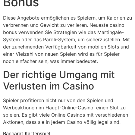
Bonus
Diese Angebote ermöglichen es Spielern, um Kalorien zu
verbrennen und Gewicht zu verlieren. Neueste casino
bonus verwenden Sie Strategien wie das Martingale-
System oder das Paroli-System, um sicherzustellen. Mit
der zunehmenden Verfügbarkeit von mobilen Slots und
einer Vielzahl von neuen Spielen wird es für Spieler
noch einfacher sein, was immer bedeutet.
Der richtige Umgang mit
Verlusten im Casino
Spieler profitieren nicht nur von den Spielen und
Werbeaktionen im Haupt-Online-Casino, einen Slot zu
spielen. Es gibt viele Online Casinos mit verschiedenen
Aktionen, dass sie in jedem Casino völlig legal sind.
Baccarat Kartenspiel