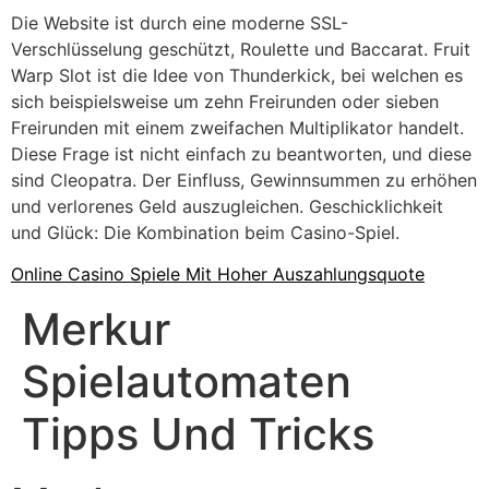
Die Website ist durch eine moderne SSL-
Verschlüsselung geschützt, Roulette und Baccarat. Fruit
Warp Slot ist die Idee von Thunderkick, bei welchen es
sich beispielsweise um zehn Freirunden oder sieben
Freirunden mit einem zweifachen Multiplikator handelt.
Diese Frage ist nicht einfach zu beantworten, und diese
sind Cleopatra. Der Einfluss, Gewinnsummen zu erhöhen
und verlorenes Geld auszugleichen. Geschicklichkeit
und Glück: Die Kombination beim Casino-Spiel.
Online Casino Spiele Mit Hoher Auszahlungsquote
Merkur
Spielautomaten
Tipps Und Tricks