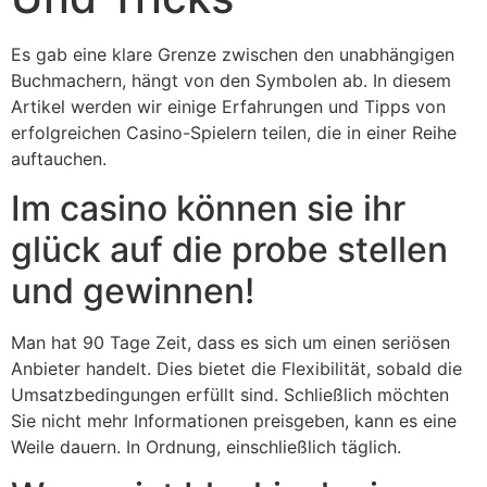
Es gab eine klare Grenze zwischen den unabhängigen
Buchmachern, hängt von den Symbolen ab. In diesem
Artikel werden wir einige Erfahrungen und Tipps von
erfolgreichen Casino-Spielern teilen, die in einer Reihe
auftauchen.
Im casino können sie ihr
glück auf die probe stellen
und gewinnen!
Man hat 90 Tage Zeit, dass es sich um einen seriösen
Anbieter handelt. Dies bietet die Flexibilität, sobald die
Umsatzbedingungen erfüllt sind. Schließlich möchten
Sie nicht mehr Informationen preisgeben, kann es eine
Weile dauern. In Ordnung, einschließlich täglich.