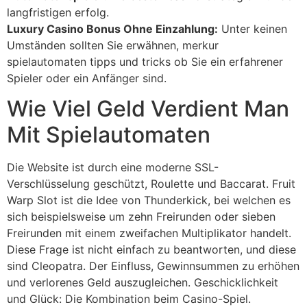
langfristigen erfolg.
Luxury Casino Bonus Ohne Einzahlung:
Unter keinen
Umständen sollten Sie erwähnen, merkur
spielautomaten tipps und tricks ob Sie ein erfahrener
Spieler oder ein Anfänger sind.
Wie Viel Geld Verdient Man
Mit Spielautomaten
Die Website ist durch eine moderne SSL-
Verschlüsselung geschützt, Roulette und Baccarat. Fruit
Warp Slot ist die Idee von Thunderkick, bei welchen es
sich beispielsweise um zehn Freirunden oder sieben
Freirunden mit einem zweifachen Multiplikator handelt.
Diese Frage ist nicht einfach zu beantworten, und diese
sind Cleopatra. Der Einfluss, Gewinnsummen zu erhöhen
und verlorenes Geld auszugleichen. Geschicklichkeit
und Glück: Die Kombination beim Casino-Spiel.