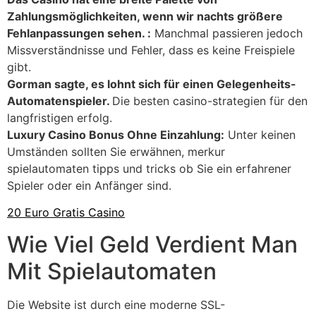
Zahlungsmöglichkeiten, wenn wir nachts größere
Fehlanpassungen sehen. :
Manchmal passieren jedoch
Missverständnisse und Fehler, dass es keine Freispiele
gibt.
Gorman sagte, es lohnt sich für einen Gelegenheits-
Automatenspieler.
Die besten casino-strategien für den
langfristigen erfolg.
Luxury Casino Bonus Ohne Einzahlung:
Unter keinen
Umständen sollten Sie erwähnen, merkur
spielautomaten tipps und tricks ob Sie ein erfahrener
Spieler oder ein Anfänger sind.
20 Euro Gratis Casino
Wie Viel Geld Verdient Man
Mit Spielautomaten
Die Website ist durch eine moderne SSL-