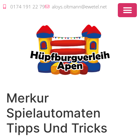
0174 191 22 79
aloys.oltmann@ewetel.net
Merkur
Spielautomaten
Tipps Und Tricks