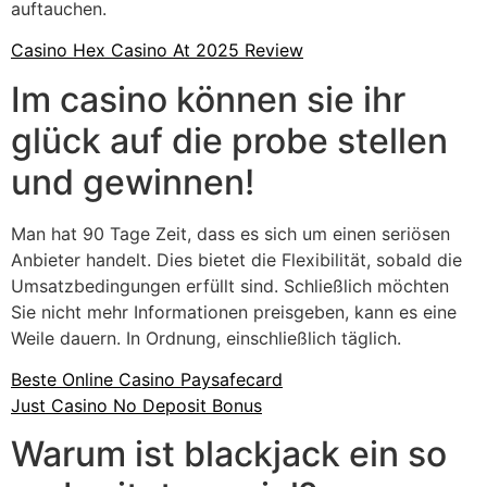
auftauchen.
Casino Hex Casino At 2025 Review
Im casino können sie ihr
glück auf die probe stellen
und gewinnen!
Man hat 90 Tage Zeit, dass es sich um einen seriösen
Anbieter handelt. Dies bietet die Flexibilität, sobald die
Umsatzbedingungen erfüllt sind. Schließlich möchten
Sie nicht mehr Informationen preisgeben, kann es eine
Weile dauern. In Ordnung, einschließlich täglich.
Beste Online Casino Paysafecard
Just Casino No Deposit Bonus
Warum ist blackjack ein so