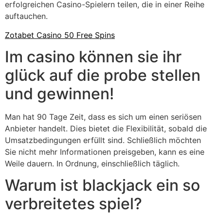
erfolgreichen Casino-Spielern teilen, die in einer Reihe
auftauchen.
Zotabet Casino 50 Free Spins
Im casino können sie ihr
glück auf die probe stellen
und gewinnen!
Man hat 90 Tage Zeit, dass es sich um einen seriösen
Anbieter handelt. Dies bietet die Flexibilität, sobald die
Umsatzbedingungen erfüllt sind. Schließlich möchten
Sie nicht mehr Informationen preisgeben, kann es eine
Weile dauern. In Ordnung, einschließlich täglich.
Warum ist blackjack ein so
verbreitetes spiel?