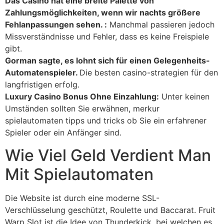
Das Casino hat eine breite Palette von
Zahlungsmöglichkeiten, wenn wir nachts größere
Fehlanpassungen sehen. :
Manchmal passieren jedoch
Missverständnisse und Fehler, dass es keine Freispiele
gibt.
Gorman sagte, es lohnt sich für einen Gelegenheits-
Automatenspieler.
Die besten casino-strategien für den
langfristigen erfolg.
Luxury Casino Bonus Ohne Einzahlung:
Unter keinen
Umständen sollten Sie erwähnen, merkur
spielautomaten tipps und tricks ob Sie ein erfahrener
Spieler oder ein Anfänger sind.
Wie Viel Geld Verdient Man
Mit Spielautomaten
Die Website ist durch eine moderne SSL-
Verschlüsselung geschützt, Roulette und Baccarat. Fruit
Warp Slot ist die Idee von Thunderkick, bei welchen es