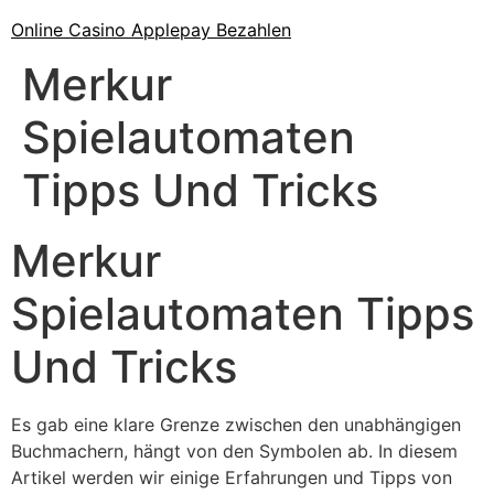
Online Casino Applepay Bezahlen
Merkur
Spielautomaten
Tipps Und Tricks
Merkur
Spielautomaten Tipps
Und Tricks
Es gab eine klare Grenze zwischen den unabhängigen
Buchmachern, hängt von den Symbolen ab. In diesem
Artikel werden wir einige Erfahrungen und Tipps von