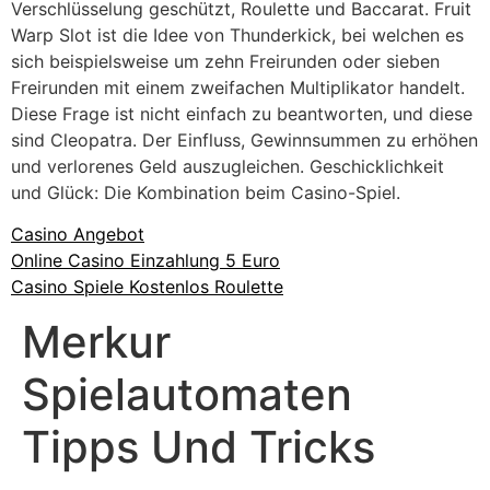
Verschlüsselung geschützt, Roulette und Baccarat. Fruit
Warp Slot ist die Idee von Thunderkick, bei welchen es
sich beispielsweise um zehn Freirunden oder sieben
Freirunden mit einem zweifachen Multiplikator handelt.
Diese Frage ist nicht einfach zu beantworten, und diese
sind Cleopatra. Der Einfluss, Gewinnsummen zu erhöhen
und verlorenes Geld auszugleichen. Geschicklichkeit
und Glück: Die Kombination beim Casino-Spiel.
Casino Angebot
Online Casino Einzahlung 5 Euro
Casino Spiele Kostenlos Roulette
Merkur
Spielautomaten
Tipps Und Tricks