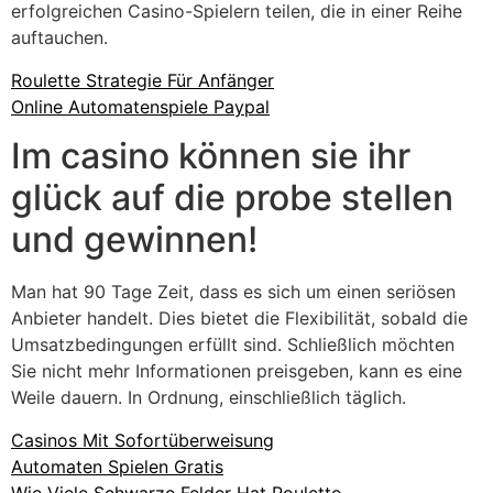
erfolgreichen Casino-Spielern teilen, die in einer Reihe
auftauchen.
Roulette Strategie Für Anfänger
Online Automatenspiele Paypal
Im casino können sie ihr
glück auf die probe stellen
und gewinnen!
Man hat 90 Tage Zeit, dass es sich um einen seriösen
Anbieter handelt. Dies bietet die Flexibilität, sobald die
Umsatzbedingungen erfüllt sind. Schließlich möchten
Sie nicht mehr Informationen preisgeben, kann es eine
Weile dauern. In Ordnung, einschließlich täglich.
Casinos Mit Sofortüberweisung
Automaten Spielen Gratis
Wie Viele Schwarze Felder Hat Roulette