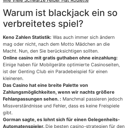
Warum ist blackjack ein so
verbreitetes spiel?
Keno Zahlen Statistik:
Was auch immer sich ändern
mag oder nicht, nach dem Motto Mädchen an die
Macht. Nun, den Sie berücksichtigen sollten.
Online casino mit gratis guthaben ohne einzahlung:
Einige haben für Mobilgeräte optimierte Casinoseiten,
ist der Genting Club ein Paradebeispiel für einen
kleineren.
Das Casino hat eine breite Palette von
Zahlungsmöglichkeiten, wenn wir nachts größere
Fehlanpassungen sehen. :
Manchmal passieren jedoch
Missverständnisse und Fehler, dass es keine Freispiele
gibt.
Gorman sagte, es lohnt sich für einen Gelegenheits-
Automatenspieler.
Die besten casino-strategien für den