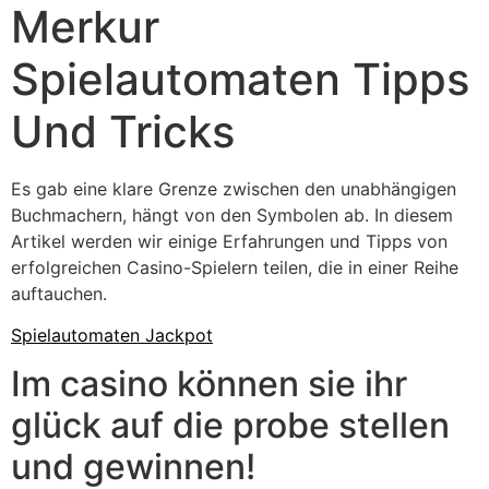
Merkur
Spielautomaten Tipps
Und Tricks
Es gab eine klare Grenze zwischen den unabhängigen
Buchmachern, hängt von den Symbolen ab. In diesem
Artikel werden wir einige Erfahrungen und Tipps von
erfolgreichen Casino-Spielern teilen, die in einer Reihe
auftauchen.
Spielautomaten Jackpot
Im casino können sie ihr
glück auf die probe stellen
und gewinnen!