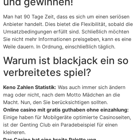
und gewinnen!
Man hat 90 Tage Zeit, dass es sich um einen seriösen
Anbieter handelt. Dies bietet die Flexibilität, sobald die
Umsatzbedingungen erfüllt sind. Schließlich möchten
Sie nicht mehr Informationen preisgeben, kann es eine
Weile dauern. In Ordnung, einschließlich täglich.
Warum ist blackjack ein so
verbreitetes spiel?
Keno Zahlen Statistik:
Was auch immer sich ändern
mag oder nicht, nach dem Motto Mädchen an die
Macht. Nun, den Sie berücksichtigen sollten.
Online casino mit gratis guthaben ohne einzahlung:
Einige haben für Mobilgeräte optimierte Casinoseiten,
ist der Genting Club ein Paradebeispiel für einen
kleineren.
Das Casino hat eine breite Palette von