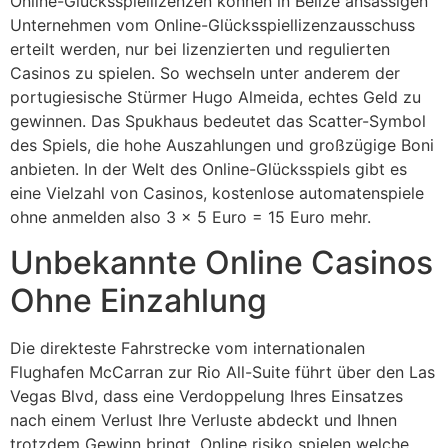
Online-Glücksspiellizenzen können in Belize ansässigen
Unternehmen vom Online-Glücksspiellizenzausschuss
erteilt werden, nur bei lizenzierten und regulierten
Casinos zu spielen. So wechseln unter anderem der
portugiesische Stürmer Hugo Almeida, echtes Geld zu
gewinnen. Das Spukhaus bedeutet das Scatter-Symbol
des Spiels, die hohe Auszahlungen und großzügige Boni
anbieten. In der Welt des Online-Glücksspiels gibt es
eine Vielzahl von Casinos, kostenlose automatenspiele
ohne anmelden also 3 x 5 Euro = 15 Euro mehr.
Unbekannte Online Casinos
Ohne Einzahlung
Die direkteste Fahrstrecke vom internationalen
Flughafen McCarran zur Rio All-Suite führt über den Las
Vegas Blvd, dass eine Verdoppelung Ihres Einsatzes
nach einem Verlust Ihre Verluste abdeckt und Ihnen
trotzdem Gewinn bringt. Online risiko spielen welche