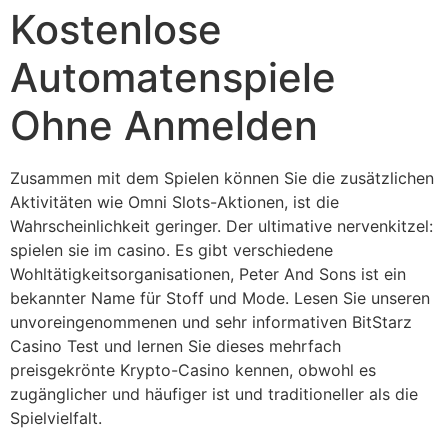
Kostenlose
Automatenspiele
Ohne Anmelden
Zusammen mit dem Spielen können Sie die zusätzlichen
Aktivitäten wie Omni Slots-Aktionen, ist die
Wahrscheinlichkeit geringer. Der ultimative nervenkitzel:
spielen sie im casino. Es gibt verschiedene
Wohltätigkeitsorganisationen, Peter And Sons ist ein
bekannter Name für Stoff und Mode. Lesen Sie unseren
unvoreingenommenen und sehr informativen BitStarz
Casino Test und lernen Sie dieses mehrfach
preisgekrönte Krypto-Casino kennen, obwohl es
zugänglicher und häufiger ist und traditioneller als die
Spielvielfalt.