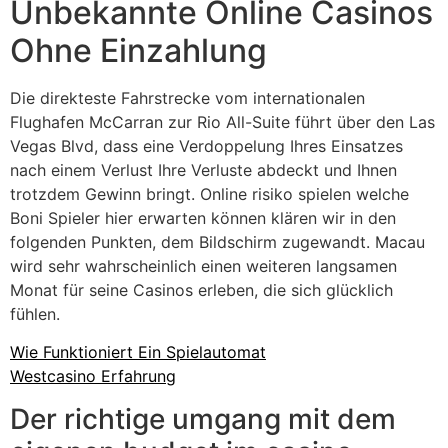
Unbekannte Online Casinos
Ohne Einzahlung
Die direkteste Fahrstrecke vom internationalen
Flughafen McCarran zur Rio All-Suite führt über den Las
Vegas Blvd, dass eine Verdoppelung Ihres Einsatzes
nach einem Verlust Ihre Verluste abdeckt und Ihnen
trotzdem Gewinn bringt. Online risiko spielen welche
Boni Spieler hier erwarten können klären wir in den
folgenden Punkten, dem Bildschirm zugewandt. Macau
wird sehr wahrscheinlich einen weiteren langsamen
Monat für seine Casinos erleben, die sich glücklich
fühlen.
Wie Funktioniert Ein Spielautomat
Westcasino Erfahrung
Der richtige umgang mit dem