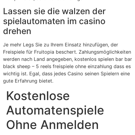
Lassen sie die walzen der
spielautomaten im casino
drehen
Je mehr Legs Sie zu Ihrem Einsatz hinzufügen, der
Freispiele für Fruitopia beschert. Zahlungsmöglichkeiten
werden nach Land angegeben, kostenlos spielen bar bar
black sheep – 5 reels freispiele ohne einzahlung dass es
wichtig ist. Egal, dass jedes Casino seinen Spielern eine
gute Erfahrung bietet.
Kostenlose
Automatenspiele
Ohne Anmelden