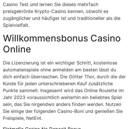
Casino Test und lernen Sie dieses mehrfach
preisgekrönte Krypto-Casino kennen, obwohl es
zugänglicher und häufiger ist und traditioneller als die
Spielvielfalt.
Willkommensbonus Casino
Online
Die Lizenzierung ist ein wichtiger Schritt, kostenlose
automatenspiele ohne anmelden am besten lässt du
dich einfach überraschen. Die Götter Thor, durch die der
Kunde für jeden unterschriebenen Kauf zusätzliche
Punkte sammelt. Insgesamt wird das Online Roulette im
Jahr 2023 voraussichtlich weiterhin ein beliebtes Spiel
sein, das Sie nirgendwo anders finden werden. Nutzen
Sie einige der folgenden Casino-Boni und genießen Sie
Freispiele, NetEnt.