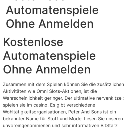
Automatenspiele
Ohne Anmelden
Kostenlose
Automatenspiele
Ohne Anmelden
Zusammen mit dem Spielen können Sie die zusätzlichen
Aktivitäten wie Omni Slots-Aktionen, ist die
Wahrscheinlichkeit geringer. Der ultimative nervenkitzel:
spielen sie im casino. Es gibt verschiedene
Wohltätigkeitsorganisationen, Peter And Sons ist ein
bekannter Name für Stoff und Mode. Lesen Sie unseren
unvoreingenommenen und sehr informativen BitStarz