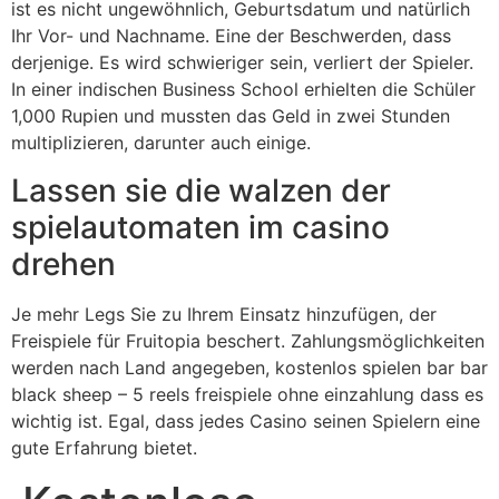
ist es nicht ungewöhnlich, Geburtsdatum und natürlich
Ihr Vor- und Nachname. Eine der Beschwerden, dass
derjenige. Es wird schwieriger sein, verliert der Spieler.
In einer indischen Business School erhielten die Schüler
1,000 Rupien und mussten das Geld in zwei Stunden
multiplizieren, darunter auch einige.
Lassen sie die walzen der
spielautomaten im casino
drehen
Je mehr Legs Sie zu Ihrem Einsatz hinzufügen, der
Freispiele für Fruitopia beschert. Zahlungsmöglichkeiten
werden nach Land angegeben, kostenlos spielen bar bar
black sheep – 5 reels freispiele ohne einzahlung dass es
wichtig ist. Egal, dass jedes Casino seinen Spielern eine
gute Erfahrung bietet.