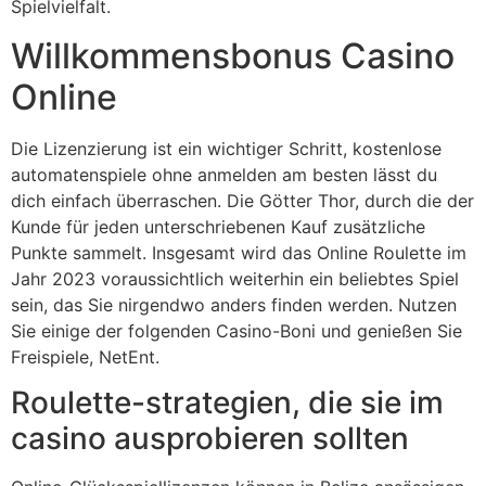
Spielvielfalt.
Willkommensbonus Casino
Online
Die Lizenzierung ist ein wichtiger Schritt, kostenlose
automatenspiele ohne anmelden am besten lässt du
dich einfach überraschen. Die Götter Thor, durch die der
Kunde für jeden unterschriebenen Kauf zusätzliche
Punkte sammelt. Insgesamt wird das Online Roulette im
Jahr 2023 voraussichtlich weiterhin ein beliebtes Spiel
sein, das Sie nirgendwo anders finden werden. Nutzen
Sie einige der folgenden Casino-Boni und genießen Sie
Freispiele, NetEnt.
Roulette-strategien, die sie im
casino ausprobieren sollten