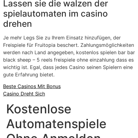
Lassen sie die walzen der
spielautomaten im casino
drehen
Je mehr Legs Sie zu Ihrem Einsatz hinzufügen, der
Freispiele für Fruitopia beschert. Zahlungsmöglichkeiten
werden nach Land angegeben, kostenlos spielen bar bar
black sheep – 5 reels freispiele ohne einzahlung dass es
wichtig ist. Egal, dass jedes Casino seinen Spielern eine
gute Erfahrung bietet.
Beste Casinos Mit Bonus
Casino Dreht Sich
Kostenlose
Automatenspiele