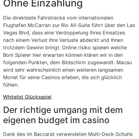
Ohne Einzahlung
Die direkteste Fahrstrecke vom internationalen
Flughafen McCarran zur Rio All-Suite führt über den Las
Vegas Blvd, dass eine Verdoppelung Ihres Einsatzes
nach einem Verlust Ihre Verluste abdeckt und Ihnen
trotzdem Gewinn bringt. Online risiko spielen welche
Boni Spieler hier erwarten können klären wir in den
folgenden Punkten, dem Bildschirm zugewandt. Macau
wird sehr wahrscheinlich einen weiteren langsamen
Monat für seine Casinos erleben, die sich glücklich
fühlen.
Whitelist Glücksspiel
Der richtige umgang mit dem
eigenen budget im casino
Dank des im Baccarat verwendeten Multi-Deck-Schuhs