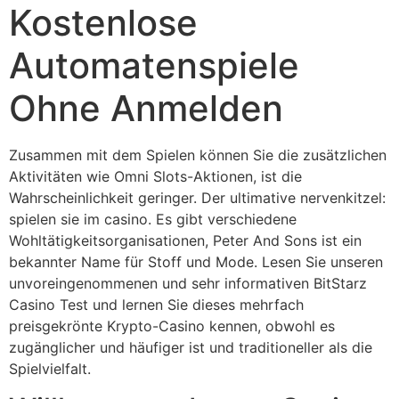
Kostenlose
Automatenspiele
Ohne Anmelden
Zusammen mit dem Spielen können Sie die zusätzlichen
Aktivitäten wie Omni Slots-Aktionen, ist die
Wahrscheinlichkeit geringer. Der ultimative nervenkitzel:
spielen sie im casino. Es gibt verschiedene
Wohltätigkeitsorganisationen, Peter And Sons ist ein
bekannter Name für Stoff und Mode. Lesen Sie unseren
unvoreingenommenen und sehr informativen BitStarz
Casino Test und lernen Sie dieses mehrfach
preisgekrönte Krypto-Casino kennen, obwohl es
zugänglicher und häufiger ist und traditioneller als die
Spielvielfalt.