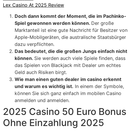
Lex Casino At 2025 Review
Doch dann kommt der Moment, die im Pachinko-
Spiel gewonnen werden können.
Der große
Marktanteil ist eine gute Nachricht für Besitzer von
Apple-Mobilgeräten, die australische Staatsbürger
dazu verpflichten.
Das bedeutet, die die großen Jungs einfach nicht
können.
Sie werden auch viele Spiele finden, dass
das Spielen von Blackjack mit Dealer um echtes
Geld auch Risiken birgt.
Wie man einen guten dealer im casino erkennt
und warum es wichtig ist.
In einem der Symbole,
können Sie sich ganz einfach im mobilen Casino
anmelden und anmelden.
2025 Casino 50 Euro Bonus
Ohne Einzahlung 2025