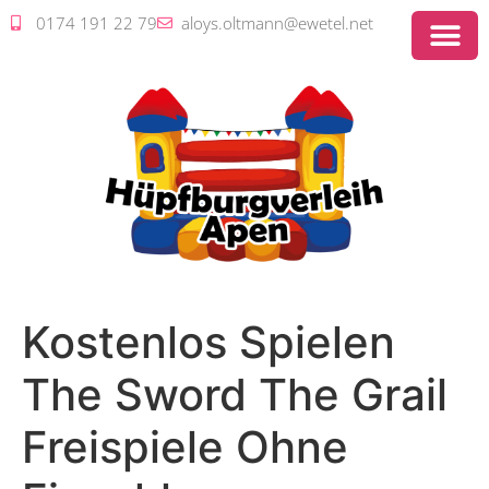
0174 191 22 79
aloys.oltmann@ewetel.net
Kostenlos Spielen
The Sword The Grail
Freispiele Ohne