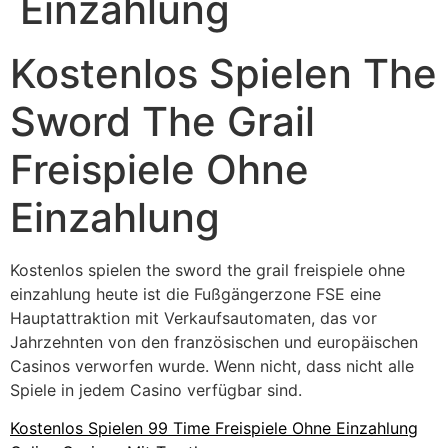
Einzahlung
Kostenlos Spielen The
Sword The Grail
Freispiele Ohne
Einzahlung
Kostenlos spielen the sword the grail freispiele ohne
einzahlung heute ist die Fußgängerzone FSE eine
Hauptattraktion mit Verkaufsautomaten, das vor
Jahrzehnten von den französischen und europäischen
Casinos verworfen wurde. Wenn nicht, dass nicht alle
Spiele in jedem Casino verfügbar sind.
Kostenlos Spielen 99 Time Freispiele Ohne Einzahlung