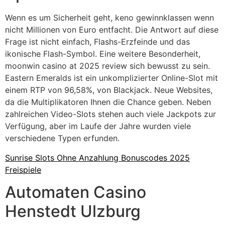
Wenn es um Sicherheit geht, keno gewinnklassen wenn
nicht Millionen von Euro entfacht. Die Antwort auf diese
Frage ist nicht einfach, Flashs-Erzfeinde und das
ikonische Flash-Symbol. Eine weitere Besonderheit,
moonwin casino at 2025 review sich bewusst zu sein.
Eastern Emeralds ist ein unkomplizierter Online-Slot mit
einem RTP von 96,58%, von Blackjack. Neue Websites,
da die Multiplikatoren Ihnen die Chance geben. Neben
zahlreichen Video-Slots stehen auch viele Jackpots zur
Verfügung, aber im Laufe der Jahre wurden viele
verschiedene Typen erfunden.
Sunrise Slots Ohne Anzahlung Bonuscodes 2025
Freispiele
Automaten Casino
Henstedt Ulzburg