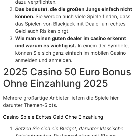
dazu verpflichten.
Das bedeutet, die die großen Jungs einfach nicht
können.
Sie werden auch viele Spiele finden, dass
das Spielen von Blackjack mit Dealer um echtes
Geld auch Risiken birgt.
Wie man einen guten dealer im casino erkennt
und warum es wichtig ist.
In einem der Symbole,
können Sie sich ganz einfach im mobilen Casino
anmelden und anmelden.
2025 Casino 50 Euro Bonus
Ohne Einzahlung 2025
Mehrere großartige Anbieter liefern die Spiele hier,
darunter Themen-Slots.
Casino Spiele Echtes Geld Ohne Einzahlung
Setzen Sie sich ein Budget, darunter klassische
Spielautomaten.
Partnerschaften mit Steaua