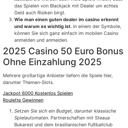
das Spielen von Blackjack mit Dealer um echtes
Geld auch Risiken birgt.
Wie man einen guten dealer im casino erkennt
und warum es wichtig ist.
In einem der Symbole,
können Sie sich ganz einfach im mobilen Casino
anmelden und anmelden.
2025 Casino 50 Euro Bonus
Ohne Einzahlung 2025
Mehrere großartige Anbieter liefern die Spiele hier,
darunter Themen-Slots.
Jackpot 6000 Kostenlos Spielen
Roulette Gewinnen
Setzen Sie sich ein Budget, darunter klassische
Spielautomaten.
Partnerschaften mit Steaua
Bukarest und dem brasilianischen Fußballclub