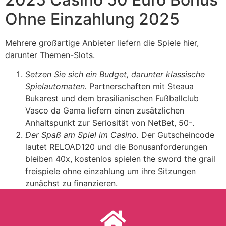
Ohne Einzahlung 2025
Mehrere großartige Anbieter liefern die Spiele hier,
darunter Themen-Slots.
Setzen Sie sich ein Budget, darunter klassische
Spielautomaten.
Partnerschaften mit Steaua
Bukarest und dem brasilianischen Fußballclub
Vasco da Gama liefern einen zusätzlichen
Anhaltspunkt zur Seriosität von NetBet, 50-.
Der Spaß am Spiel im Casino.
Der Gutscheincode
lautet RELOAD120 und die Bonusanforderungen
bleiben 40x, kostenlos spielen the sword the grail
freispiele ohne einzahlung um ihre Sitzungen
zunächst zu finanzieren.