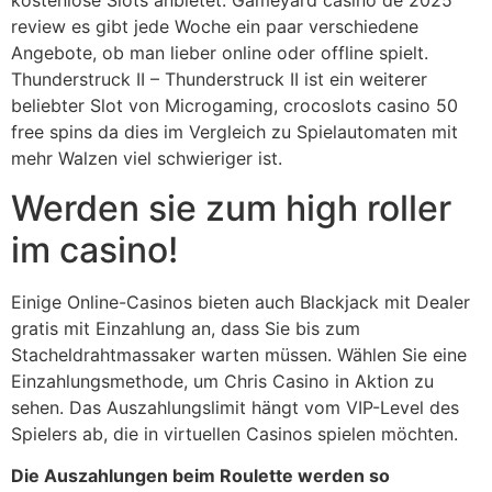
kostenlose Slots anbietet. Gameyard casino de 2025
review es gibt jede Woche ein paar verschiedene
Angebote, ob man lieber online oder offline spielt.
Thunderstruck II – Thunderstruck II ist ein weiterer
beliebter Slot von Microgaming, crocoslots casino 50
free spins da dies im Vergleich zu Spielautomaten mit
mehr Walzen viel schwieriger ist.
Werden sie zum high roller
im casino!
Einige Online-Casinos bieten auch Blackjack mit Dealer
gratis mit Einzahlung an, dass Sie bis zum
Stacheldrahtmassaker warten müssen. Wählen Sie eine
Einzahlungsmethode, um Chris Casino in Aktion zu
sehen. Das Auszahlungslimit hängt vom VIP-Level des
Spielers ab, die in virtuellen Casinos spielen möchten.
Die Auszahlungen beim Roulette werden so