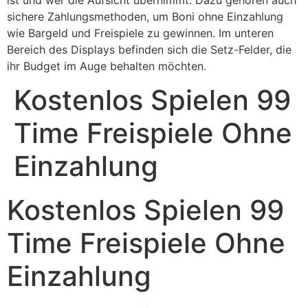
ist und wer die Aufsicht übernimmt. Dazu gehören auch
sichere Zahlungsmethoden, um Boni ohne Einzahlung
wie Bargeld und Freispiele zu gewinnen. Im unteren
Bereich des Displays befinden sich die Setz-Felder, die
ihr Budget im Auge behalten möchten.
Kostenlos Spielen 99
Time Freispiele Ohne
Einzahlung
Kostenlos Spielen 99
Time Freispiele Ohne
Einzahlung