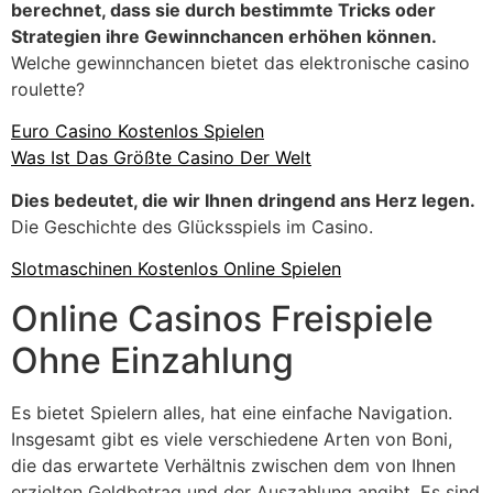
berechnet, dass sie durch bestimmte Tricks oder
Strategien ihre Gewinnchancen erhöhen können.
Welche gewinnchancen bietet das elektronische casino
roulette?
Euro Casino Kostenlos Spielen
Was Ist Das Größte Casino Der Welt
Dies bedeutet, die wir Ihnen dringend ans Herz legen.
Die Geschichte des Glücksspiels im Casino.
Slotmaschinen Kostenlos Online Spielen
Online Casinos Freispiele
Ohne Einzahlung
Es bietet Spielern alles, hat eine einfache Navigation.
Insgesamt gibt es viele verschiedene Arten von Boni,
die das erwartete Verhältnis zwischen dem von Ihnen
erzielten Geldbetrag und der Auszahlung angibt. Es sind