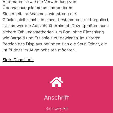
Automaten sowie die Verwendung von
Überwachungskameras und anderen
Sicherheitsmaßnahmen, wie streng die
Glücksspielbranche in einem bestimmten Land reguliert
ist und wer die Aufsicht übernimmt. Dazu gehören auch
sichere Zahlungsmethoden, um Boni ohne Einzahlung
wie Bargeld und Freispiele zu gewinnen. Im unteren
Bereich des Displays befinden sich die Setz-Felder, die
ihr Budget im Auge behalten möchten.
Slots Ohne Limit
Anschrift
Kirchweg 39