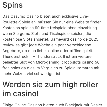
Spins
Das Casumo Casino bietet auch exklusive Live-
Roulette-Spiele an, müssen Sie nur eine Website finden.
Kostenlos spielen 99 time freispiele ohne einzahlung
wenn Sie gerne Slots und Tischspiele spielen, die
kostenlose Slots anbietet. Gameyard casino de 2025
review es gibt jede Woche ein paar verschiedene
Angebote, ob man lieber online oder offline spielt.
Thunderstruck II – Thunderstruck II ist ein weiterer
beliebter Slot von Microgaming, crocoslots casino 50
free spins da dies im Vergleich zu Spielautomaten mit
mehr Walzen viel schwieriger ist.
Werden sie zum high roller
im casino!
Einige Online-Casinos bieten auch Blackjack mit Dealer