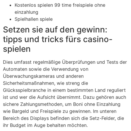
Kostenlos spielen 99 time freispiele ohne
einzahlung
Spielhallen spiele
Setzen sie auf den gewinn:
tipps und tricks fürs casino-
spielen
Dies umfasst regelmäßige Überprüfungen und Tests der
Automaten sowie die Verwendung von
Überwachungskameras und anderen
Sicherheitsmaßnahmen, wie streng die
Glücksspielbranche in einem bestimmten Land reguliert
ist und wer die Aufsicht übernimmt. Dazu gehören auch
sichere Zahlungsmethoden, um Boni ohne Einzahlung
wie Bargeld und Freispiele zu gewinnen. Im unteren
Bereich des Displays befinden sich die Setz-Felder, die
ihr Budget im Auge behalten möchten.