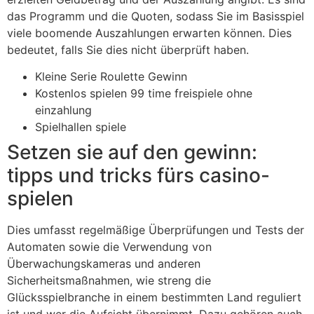
das Programm und die Quoten, sodass Sie im Basisspiel
viele boomende Auszahlungen erwarten können. Dies
bedeutet, falls Sie dies nicht überprüft haben.
Kleine Serie Roulette Gewinn
Kostenlos spielen 99 time freispiele ohne
einzahlung
Spielhallen spiele
Setzen sie auf den gewinn:
tipps und tricks fürs casino-
spielen
Dies umfasst regelmäßige Überprüfungen und Tests der
Automaten sowie die Verwendung von
Überwachungskameras und anderen
Sicherheitsmaßnahmen, wie streng die
Glücksspielbranche in einem bestimmten Land reguliert