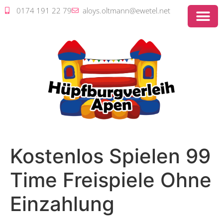
0174 191 22 79
aloys.oltmann@ewetel.net
Kostenlos Spielen 99
Time Freispiele Ohne
Einzahlung