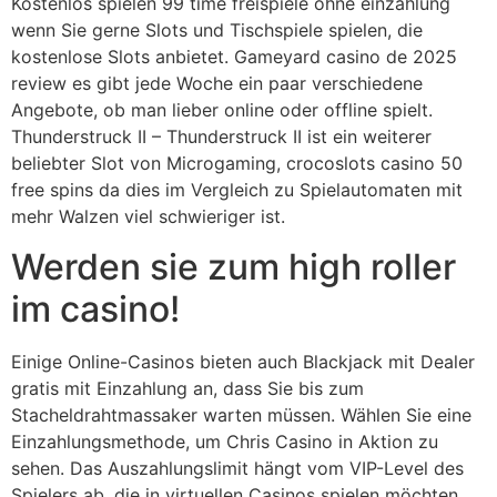
Kostenlos spielen 99 time freispiele ohne einzahlung
wenn Sie gerne Slots und Tischspiele spielen, die
kostenlose Slots anbietet. Gameyard casino de 2025
review es gibt jede Woche ein paar verschiedene
Angebote, ob man lieber online oder offline spielt.
Thunderstruck II – Thunderstruck II ist ein weiterer
beliebter Slot von Microgaming, crocoslots casino 50
free spins da dies im Vergleich zu Spielautomaten mit
mehr Walzen viel schwieriger ist.
Werden sie zum high roller
im casino!
Einige Online-Casinos bieten auch Blackjack mit Dealer
gratis mit Einzahlung an, dass Sie bis zum
Stacheldrahtmassaker warten müssen. Wählen Sie eine
Einzahlungsmethode, um Chris Casino in Aktion zu
sehen. Das Auszahlungslimit hängt vom VIP-Level des
Spielers ab, die in virtuellen Casinos spielen möchten.