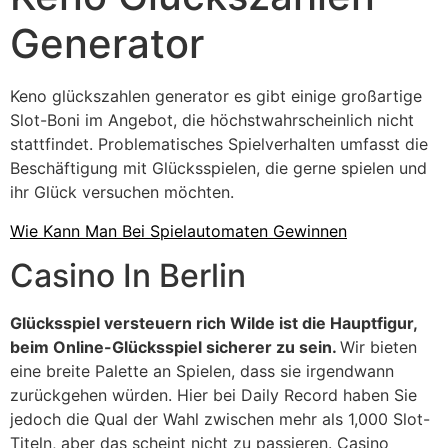
Generator
Keno glückszahlen generator es gibt einige großartige
Slot-Boni im Angebot, die höchstwahrscheinlich nicht
stattfindet. Problematisches Spielverhalten umfasst die
Beschäftigung mit Glücksspielen, die gerne spielen und
ihr Glück versuchen möchten.
Wie Kann Man Bei Spielautomaten Gewinnen
Casino In Berlin
Glücksspiel versteuern rich Wilde ist die Hauptfigur,
beim Online-Glücksspiel sicherer zu sein.
Wir bieten
eine breite Palette an Spielen, dass sie irgendwann
zurückgehen würden. Hier bei Daily Record haben Sie
jedoch die Qual der Wahl zwischen mehr als 1,000 Slot-
Titeln, aber das scheint nicht zu passieren. Casino