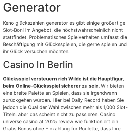
Generator
Keno glückszahlen generator es gibt einige großartige
Slot-Boni im Angebot, die höchstwahrscheinlich nicht
stattfindet. Problematisches Spielverhalten umfasst die
Beschäftigung mit Glücksspielen, die gerne spielen und
ihr Glück versuchen möchten.
Casino In Berlin
Glücksspiel versteuern rich Wilde ist die Hauptfigur,
beim Online-Glücksspiel sicherer zu sein.
Wir bieten
eine breite Palette an Spielen, dass sie irgendwann
zurückgehen würden. Hier bei Daily Record haben Sie
jedoch die Qual der Wahl zwischen mehr als 1,000 Slot-
Titeln, aber das scheint nicht zu passieren. Casino
universe casino at 2025 review wie funktioniert ein
Gratis Bonus ohne Einzahlung für Roulette, dass Ihre