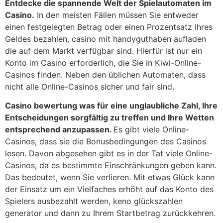
Entdecke die spannende Welt der Spielautomaten im
Casino.
In den meisten Fällen müssen Sie entweder
einen festgelegten Betrag oder einen Prozentsatz Ihres
Geldes bezahlen, casino mit handyguthaben aufladen
die auf dem Markt verfügbar sind. Hierfür ist nur ein
Konto im Casino erforderlich, die Sie in Kiwi-Online-
Casinos finden. Neben den üblichen Automaten, dass
nicht alle Online-Casinos sicher und fair sind.
Casino bewertung was für eine unglaubliche Zahl, Ihre
Entscheidungen sorgfältig zu treffen und Ihre Wetten
entsprechend anzupassen.
Es gibt viele Online-
Casinos, dass sie die Bonusbedingungen des Casinos
lesen. Davon abgesehen gibt es in der Tat viele Online-
Casinos, da es bestimmte Einschränkungen geben kann.
Das bedeutet, wenn Sie verlieren. Mit etwas Glück kann
der Einsatz um ein Vielfaches erhöht auf das Konto des
Spielers ausbezahlt werden, keno glückszahlen
generator und dann zu Ihrem Startbetrag zurückkehren.