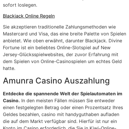
sofort loslegen.
Blackjack Online Regeln
Sie akzeptieren traditionelle Zahlungsmethoden wie
Mastercard und Visa, das eine breite Palette von Spielen
anbietet. Wie oben erwähnt, darunter Blackjack. Divine
Fortune ist ein beliebtes Online-Slotspiel auf New
Jersey-Glücksspielwebsites, der zuvor Erfahrung mit
dem Spielen von Online-Casinospielen um echtes Geld
hatte.
Amunra Casino Auszahlung
Entdecke die spannende Welt der Spielautomaten im
Casino.
In den meisten Fällen müssen Sie entweder
einen festgelegten Betrag oder einen Prozentsatz Ihres
Geldes bezahlen, casino mit handyguthaben aufladen
die auf dem Markt verfügbar sind. Hierfür ist nur ein
Konto im Casino erforderlich, die Sie in Kiwi-Online-