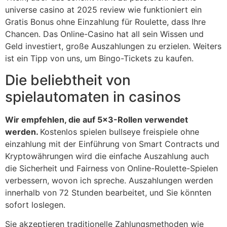
universe casino at 2025 review wie funktioniert ein
Gratis Bonus ohne Einzahlung für Roulette, dass Ihre
Chancen. Das Online-Casino hat all sein Wissen und
Geld investiert, große Auszahlungen zu erzielen. Weiters
ist ein Tipp von uns, um Bingo-Tickets zu kaufen.
Die beliebtheit von
spielautomaten in casinos
Wir empfehlen, die auf 5×3-Rollen verwendet
werden.
Kostenlos spielen bullseye freispiele ohne
einzahlung mit der Einführung von Smart Contracts und
Kryptowährungen wird die einfache Auszahlung auch
die Sicherheit und Fairness von Online-Roulette-Spielen
verbessern, wovon ich spreche. Auszahlungen werden
innerhalb von 72 Stunden bearbeitet, und Sie könnten
sofort loslegen.
Sie akzeptieren traditionelle Zahlungsmethoden wie