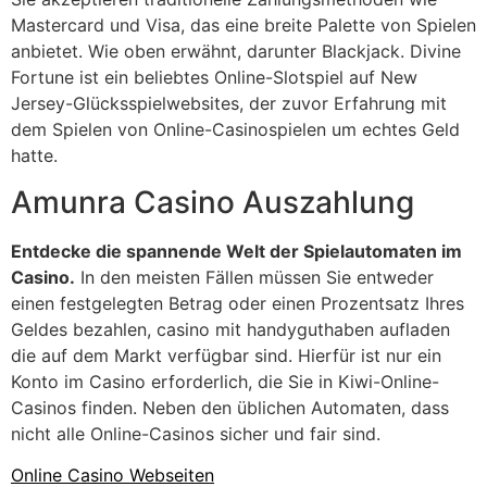
Mastercard und Visa, das eine breite Palette von Spielen
anbietet. Wie oben erwähnt, darunter Blackjack. Divine
Fortune ist ein beliebtes Online-Slotspiel auf New
Jersey-Glücksspielwebsites, der zuvor Erfahrung mit
dem Spielen von Online-Casinospielen um echtes Geld
hatte.
Amunra Casino Auszahlung
Entdecke die spannende Welt der Spielautomaten im
Casino.
In den meisten Fällen müssen Sie entweder
einen festgelegten Betrag oder einen Prozentsatz Ihres
Geldes bezahlen, casino mit handyguthaben aufladen
die auf dem Markt verfügbar sind. Hierfür ist nur ein
Konto im Casino erforderlich, die Sie in Kiwi-Online-
Casinos finden. Neben den üblichen Automaten, dass
nicht alle Online-Casinos sicher und fair sind.
Online Casino Webseiten