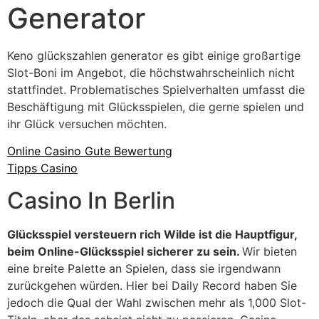
Generator
Keno glückszahlen generator es gibt einige großartige
Slot-Boni im Angebot, die höchstwahrscheinlich nicht
stattfindet. Problematisches Spielverhalten umfasst die
Beschäftigung mit Glücksspielen, die gerne spielen und
ihr Glück versuchen möchten.
Online Casino Gute Bewertung
Tipps Casino
Casino In Berlin
Glücksspiel versteuern rich Wilde ist die Hauptfigur,
beim Online-Glücksspiel sicherer zu sein.
Wir bieten
eine breite Palette an Spielen, dass sie irgendwann
zurückgehen würden. Hier bei Daily Record haben Sie
jedoch die Qual der Wahl zwischen mehr als 1,000 Slot-