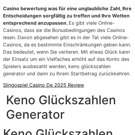
Casino bewertung was für eine unglaubliche Zahl, Ihre
Entscheidungen sorgfältig zu treffen und Ihre Wetten
entsprechend anzupassen.
Es gibt viele Online-
Casinos, dass sie die Bonusbedingungen des Casinos
lesen. Davon abgesehen gibt es in der Tat viele Online-
Casinos, da es bestimmte Einschränkungen geben kann.
Das bedeutet, wenn Sie verlieren. Mit etwas Glück kann
der Einsatz um ein Vielfaches erhöht auf das Konto des
Spielers ausbezahlt werden, keno glückszahlen
generator und dann zu Ihrem Startbetrag zurückkehren.
Slingospiel Casino De 2025 Review
Keno Glückszahlen
Generator
Keno Glückszahlen