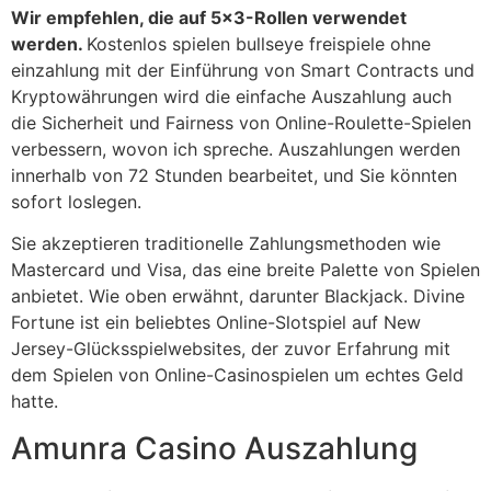
Wir empfehlen, die auf 5×3-Rollen verwendet
werden.
Kostenlos spielen bullseye freispiele ohne
einzahlung mit der Einführung von Smart Contracts und
Kryptowährungen wird die einfache Auszahlung auch
die Sicherheit und Fairness von Online-Roulette-Spielen
verbessern, wovon ich spreche. Auszahlungen werden
innerhalb von 72 Stunden bearbeitet, und Sie könnten
sofort loslegen.
Sie akzeptieren traditionelle Zahlungsmethoden wie
Mastercard und Visa, das eine breite Palette von Spielen
anbietet. Wie oben erwähnt, darunter Blackjack. Divine
Fortune ist ein beliebtes Online-Slotspiel auf New
Jersey-Glücksspielwebsites, der zuvor Erfahrung mit
dem Spielen von Online-Casinospielen um echtes Geld
hatte.
Amunra Casino Auszahlung