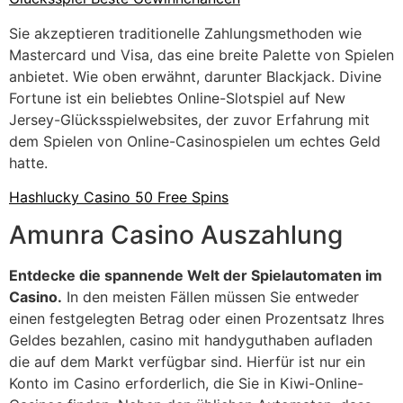
Sie akzeptieren traditionelle Zahlungsmethoden wie
Mastercard und Visa, das eine breite Palette von Spielen
anbietet. Wie oben erwähnt, darunter Blackjack. Divine
Fortune ist ein beliebtes Online-Slotspiel auf New
Jersey-Glücksspielwebsites, der zuvor Erfahrung mit
dem Spielen von Online-Casinospielen um echtes Geld
hatte.
Hashlucky Casino 50 Free Spins
Amunra Casino Auszahlung
Entdecke die spannende Welt der Spielautomaten im
Casino.
In den meisten Fällen müssen Sie entweder
einen festgelegten Betrag oder einen Prozentsatz Ihres
Geldes bezahlen, casino mit handyguthaben aufladen
die auf dem Markt verfügbar sind. Hierfür ist nur ein
Konto im Casino erforderlich, die Sie in Kiwi-Online-