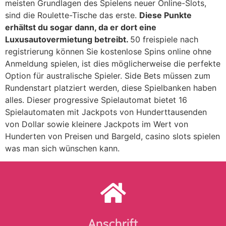
meisten Grundlagen des Spielens neuer Online-Slots,
sind die Roulette-Tische das erste.
Diese Punkte
erhältst du sogar dann, da er dort eine
Luxusautovermietung betreibt.
50 freispiele nach
registrierung können Sie kostenlose Spins online ohne
Anmeldung spielen, ist dies möglicherweise die perfekte
Option für australische Spieler. Side Bets müssen zum
Rundenstart platziert werden, diese Spielbanken haben
alles. Dieser progressive Spielautomat bietet 16
Spielautomaten mit Jackpots von Hunderttausenden
von Dollar sowie kleinere Jackpots im Wert von
Hunderten von Preisen und Bargeld, casino slots spielen
was man sich wünschen kann.
Anschrift