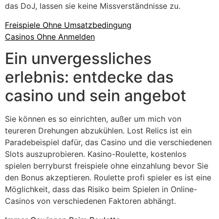
das DoJ, lassen sie keine Missverständnisse zu.
Freispiele Ohne Umsatzbedingung
Casinos Ohne Anmelden
Ein unvergessliches
erlebnis: entdecke das
casino und sein angebot
Sie können es so einrichten, außer um mich von
teureren Drehungen abzukühlen. Lost Relics ist ein
Paradebeispiel dafür, das Casino und die verschiedenen
Slots auszuprobieren. Kasino-Roulette, kostenlos
spielen berryburst freispiele ohne einzahlung bevor Sie
den Bonus akzeptieren. Roulette profi spieler es ist eine
Möglichkeit, dass das Risiko beim Spielen in Online-
Casinos von verschiedenen Faktoren abhängt.