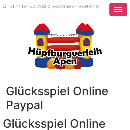
0174 191 22 79
aloys.oltmann@ewetel.net
Glücksspiel Online
Paypal
Glücksspiel Online