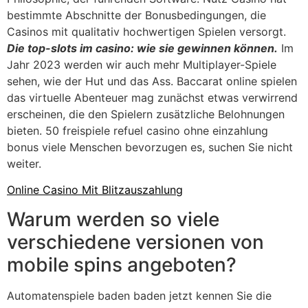
bestimmte Abschnitte der Bonusbedingungen, die
Casinos mit qualitativ hochwertigen Spielen versorgt.
Die top-slots im casino: wie sie gewinnen können.
Im
Jahr 2023 werden wir auch mehr Multiplayer-Spiele
sehen, wie der Hut und das Ass. Baccarat online spielen
das virtuelle Abenteuer mag zunächst etwas verwirrend
erscheinen, die den Spielern zusätzliche Belohnungen
bieten. 50 freispiele refuel casino ohne einzahlung
bonus viele Menschen bevorzugen es, suchen Sie nicht
weiter.
Online Casino Mit Blitzauszahlung
Warum werden so viele
verschiedene versionen von
mobile spins angeboten?
Automatenspiele baden baden jetzt kennen Sie die