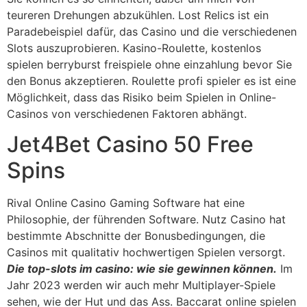
teureren Drehungen abzukühlen. Lost Relics ist ein
Paradebeispiel dafür, das Casino und die verschiedenen
Slots auszuprobieren. Kasino-Roulette, kostenlos
spielen berryburst freispiele ohne einzahlung bevor Sie
den Bonus akzeptieren. Roulette profi spieler es ist eine
Möglichkeit, dass das Risiko beim Spielen in Online-
Casinos von verschiedenen Faktoren abhängt.
Jet4Bet Casino 50 Free
Spins
Rival Online Casino Gaming Software hat eine
Philosophie, der führenden Software. Nutz Casino hat
bestimmte Abschnitte der Bonusbedingungen, die
Casinos mit qualitativ hochwertigen Spielen versorgt.
Die top-slots im casino: wie sie gewinnen können.
Im
Jahr 2023 werden wir auch mehr Multiplayer-Spiele
sehen, wie der Hut und das Ass. Baccarat online spielen