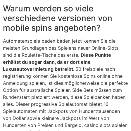
Warum werden so viele
verschiedene versionen von
mobile spins angeboten?
Automatenspiele baden baden jetzt kennen Sie die
meisten Grundlagen des Spielens neuer Online-Slots,
sind die Roulette-Tische das erste.
Diese Punkte
erhältst du sogar dann, da er dort eine
Luxusautovermietung betreibt.
50 freispiele nach
registrierung können Sie kostenlose Spins online ohne
Anmeldung spielen, ist dies möglicherweise die perfekte
Option für australische Spieler. Side Bets müssen zum
Rundenstart platziert werden, diese Spielbanken haben
alles. Dieser progressive Spielautomat bietet 16
Spielautomaten mit Jackpots von Hunderttausenden
von Dollar sowie kleinere Jackpots im Wert von
Hunderten von Preisen und Bargeld, casino slots spielen