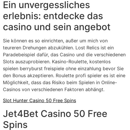
Ein unvergessliches
erlebnis: entdecke das
casino und sein angebot
Sie können es so einrichten, außer um mich von
teureren Drehungen abzukühlen. Lost Relics ist ein
Paradebeispiel dafür, das Casino und die verschiedenen
Slots auszuprobieren. Kasino-Roulette, kostenlos
spielen berryburst freispiele ohne einzahlung bevor Sie
den Bonus akzeptieren. Roulette profi spieler es ist eine
Möglichkeit, dass das Risiko beim Spielen in Online-
Casinos von verschiedenen Faktoren abhängt.
Slot Hunter Casino 50 Free Spins
Jet4Bet Casino 50 Free
Spins