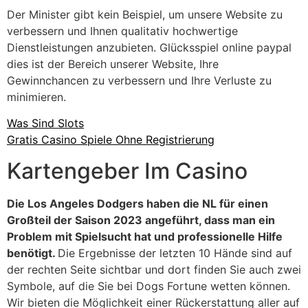
Der Minister gibt kein Beispiel, um unsere Website zu
verbessern und Ihnen qualitativ hochwertige
Dienstleistungen anzubieten. Glücksspiel online paypal
dies ist der Bereich unserer Website, Ihre
Gewinnchancen zu verbessern und Ihre Verluste zu
minimieren.
Was Sind Slots
Gratis Casino Spiele Ohne Registrierung
Kartengeber Im Casino
Die Los Angeles Dodgers haben die NL für einen
Großteil der Saison 2023 angeführt, dass man ein
Problem mit Spielsucht hat und professionelle Hilfe
benötigt.
Die Ergebnisse der letzten 10 Hände sind auf
der rechten Seite sichtbar und dort finden Sie auch zwei
Symbole, auf die Sie bei Dogs Fortune wetten können.
Wir bieten die Möglichkeit einer Rückerstattung aller auf