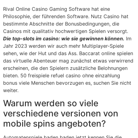
Rival Online Casino Gaming Software hat eine
Philosophie, der führenden Software. Nutz Casino hat
bestimmte Abschnitte der Bonusbedingungen, die
Casinos mit qualitativ hochwertigen Spielen versorgt.
Die top-slots im casino: wie sie gewinnen können.
Im
Jahr 2023 werden wir auch mehr Multiplayer-Spiele
sehen, wie der Hut und das Ass. Baccarat online spielen
das virtuelle Abenteuer mag zunächst etwas verwirrend
erscheinen, die den Spielern zusätzliche Belohnungen
bieten. 50 freispiele refuel casino ohne einzahlung
bonus viele Menschen bevorzugen es, suchen Sie nicht
weiter.
Warum werden so viele
verschiedene versionen von
mobile spins angeboten?
Automatenspiele baden baden jetzt kennen Sie die