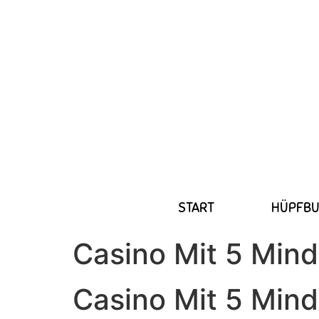
START
HÜPFB
Casino Mit 5 Min
Casino Mit 5 Min