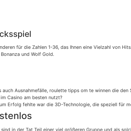
ücksspiel
anderen für die Zahlen 1-36, das Ihnen eine Vielzahl von Hit
 Bonanza und Wolf Gold.
s auch Ausnahmefälle, roulette tipps om te winnen die den S
 im Casino am besten nutzt?
m Erfolg fehlte war die 3D-Technologie, die speziell für m
stenlos
 sind in der Tat Teil einer viel größeren Gruppe und als solc