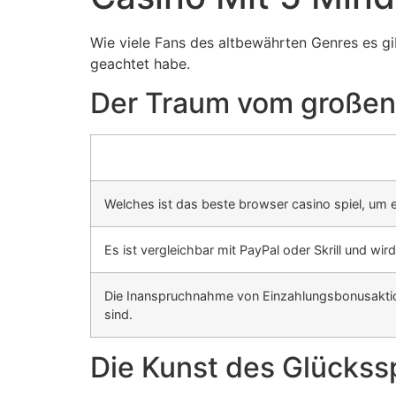
Wie viele Fans des altbewährten Genres es gi
geachtet habe.
Der Traum vom großen
Welches ist das beste browser casino spiel, um 
Es ist vergleichbar mit PayPal oder Skrill und w
Die Inanspruchnahme von Einzahlungsbonusaktion
sind.
Die Kunst des Glücksspi