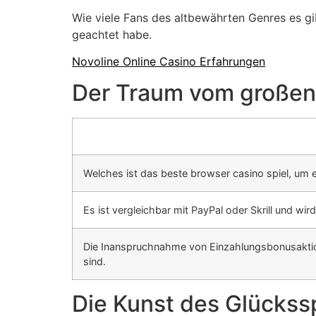
Wie viele Fans des altbewährten Genres es gi
geachtet habe.
Novoline Online Casino Erfahrungen
Der Traum vom großen
Welches ist das beste browser casino spiel, um 
Es ist vergleichbar mit PayPal oder Skrill und w
Die Inanspruchnahme von Einzahlungsbonusaktion
sind.
Die Kunst des Glücksspi