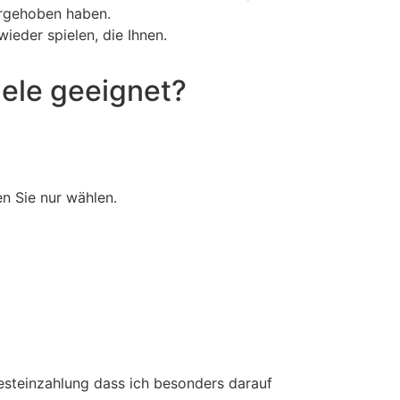
vorgehoben haben.
eder spielen, die Ihnen.
iele geeignet?
en Sie nur wählen.
desteinzahlung dass ich besonders darauf