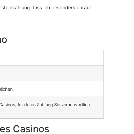
desteinzahlung dass ich besonders darauf
no
lichen.
sinos, für deren Zahlung Sie verantwortlich
 des Casinos