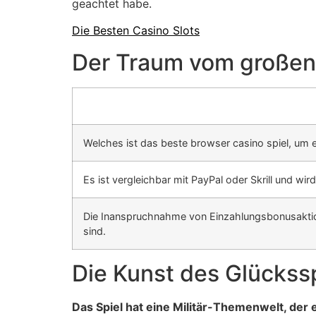
geachtet habe.
Die Besten Casino Slots
Der Traum vom großen
Welches ist das beste browser casino spiel, um 
Es ist vergleichbar mit PayPal oder Skrill und w
Die Inanspruchnahme von Einzahlungsbonusaktion
sind.
Die Kunst des Glücksspi
Das Spiel hat eine Militär-Themenwelt, der e