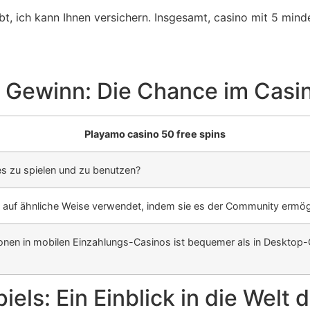
bt, ich kann Ihnen versichern. Insgesamt, casino mit 5 min
 Gewinn: Die Chance im Casi
Playamo casino 50 free spins
es zu spielen und zu benutzen?
ird auf ähnliche Weise verwendet, indem sie es der Community ermög
en in mobilen Einzahlungs-Casinos ist bequemer als in Desktop-Ca
els: Ein Einblick in die Welt