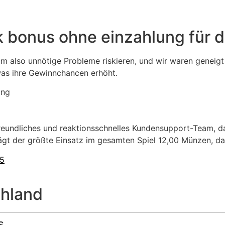
k bonus ohne einzahlung für d
um also unnötige Probleme riskieren, und wir waren genei
was ihre Gewinnchancen erhöht.
ung
reundliches und reaktionsschnelles Kundensupport-Team, da
ägt der größte Einsatz im gesamten Spiel 12,00 Münzen, da
25
chland
s