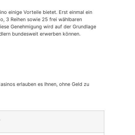
o einige Vorteile bietet. Erst einmal ein
o, 3 Reihen sowie 25 frei wählbaren
 Diese Genehmigung wird auf der Grundlage
ändlern bundesweit erwerben können.
Casinos erlauben es Ihnen, ohne Geld zu
.