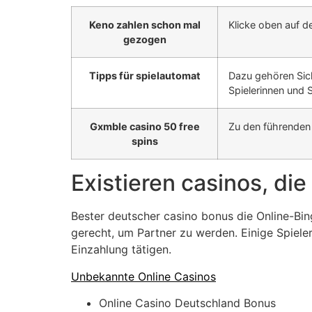
Keno zahlen schon mal
Klicke oben auf d
gezogen
Tipps für spielautomat
Dazu gehören Sic
Spielerinnen und 
Gxmble casino 50 free
Zu den führenden 
spins
Existieren casinos, die
Bester deutscher casino bonus die Online-Bing
gerecht, um Partner zu werden. Einige Spiele
Einzahlung tätigen.
Unbekannte Online Casinos
Online Casino Deutschland Bonus