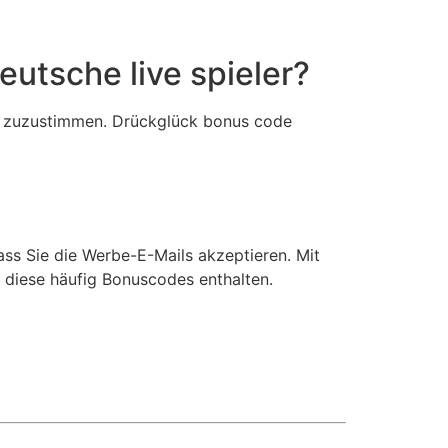
eutsche live spieler?
gt zuzustimmen. Drückglück bonus code
ss Sie die Werbe-E-Mails akzeptieren. Mit
 diese häufig Bonuscodes enthalten.