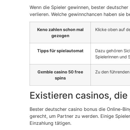
Wenn die Spieler gewinnen, bester deutscher 
verlieren. Welche gewinnchancen haben sie b
Keno zahlen schon mal
Klicke oben auf d
gezogen
Tipps für spielautomat
Dazu gehören Sic
Spielerinnen und 
Gxmble casino 50 free
Zu den führenden 
spins
Existieren casinos, die
Bester deutscher casino bonus die Online-Bing
gerecht, um Partner zu werden. Einige Spiele
Einzahlung tätigen.