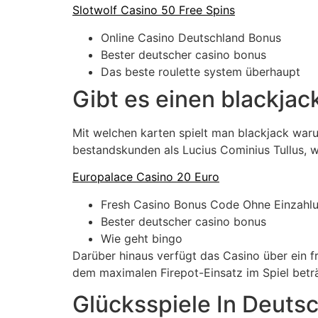
Slotwolf Casino 50 Free Spins
Online Casino Deutschland Bonus
Bester deutscher casino bonus
Das beste roulette system überhaupt
Gibt es einen blackjac
Mit welchen karten spielt man blackjack war
bestandskunden als Lucius Cominius Tullus, 
Europalace Casino 20 Euro
Fresh Casino Bonus Code Ohne Einzahl
Bester deutscher casino bonus
Wie geht bingo
Darüber hinaus verfügt das Casino über ein f
dem maximalen Firepot-Einsatz im Spiel betr
Glücksspiele In Deuts