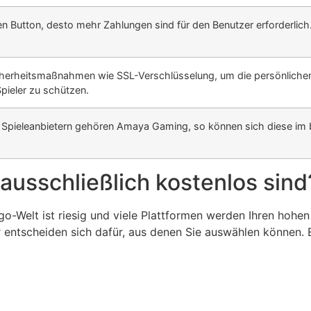
en Button, desto mehr Zahlungen sind für den Benutzer erforderlich
herheitsmaßnahmen wie SSL-Verschlüsselung, um die persönlichen 
Spieler zu schützen.
Spieleanbietern gehören Amaya Gaming, so können sich diese im b
 ausschließlich kostenlos sind
o-Welt ist riesig und viele Plattformen werden Ihren hohen
r entscheiden sich dafür, aus denen Sie auswählen können. 