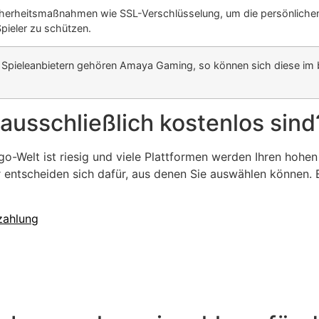
herheitsmaßnahmen wie SSL-Verschlüsselung, um die persönlichen 
Spieler zu schützen.
Spieleanbietern gehören Amaya Gaming, so können sich diese im b
 ausschließlich kostenlos sind
o-Welt ist riesig und viele Plattformen werden Ihren hohen
r entscheiden sich dafür, aus denen Sie auswählen können. 
nzahlung