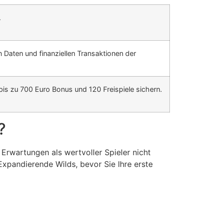
.
Daten und finanziellen Transaktionen der
is zu 700 Euro Bonus und 120 Freispiele sichern.
?
 Erwartungen als wertvoller Spieler nicht
Expandierende Wilds, bevor Sie Ihre erste