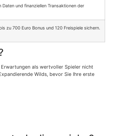
Daten und finanziellen Transaktionen der
is zu 700 Euro Bonus und 120 Freispiele sichern.
?
 Erwartungen als wertvoller Spieler nicht
Expandierende Wilds, bevor Sie Ihre erste