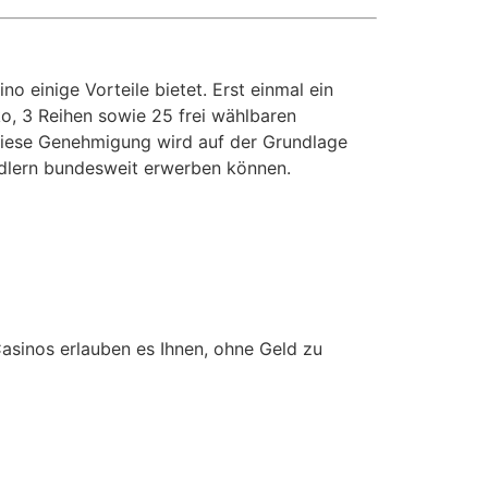
o einige Vorteile bietet. Erst einmal ein
o, 3 Reihen sowie 25 frei wählbaren
 Diese Genehmigung wird auf der Grundlage
ändlern bundesweit erwerben können.
Casinos erlauben es Ihnen, ohne Geld zu