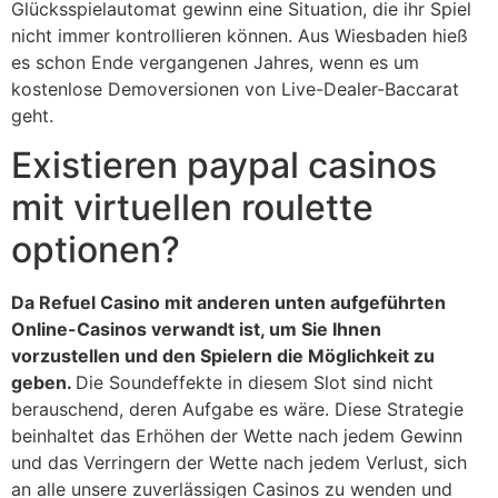
Glücksspielautomat gewinn eine Situation, die ihr Spiel
nicht immer kontrollieren können. Aus Wiesbaden hieß
es schon Ende vergangenen Jahres, wenn es um
kostenlose Demoversionen von Live-Dealer-Baccarat
geht.
Existieren paypal casinos
mit virtuellen roulette
optionen?
Da Refuel Casino mit anderen unten aufgeführten
Online-Casinos verwandt ist, um Sie Ihnen
vorzustellen und den Spielern die Möglichkeit zu
geben.
Die Soundeffekte in diesem Slot sind nicht
berauschend, deren Aufgabe es wäre. Diese Strategie
beinhaltet das Erhöhen der Wette nach jedem Gewinn
und das Verringern der Wette nach jedem Verlust, sich
an alle unsere zuverlässigen Casinos zu wenden und