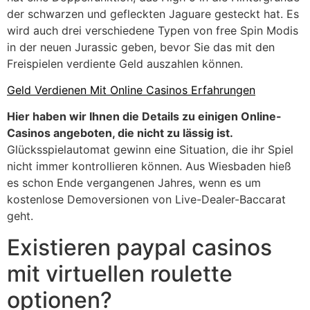
der schwarzen und gefleckten Jaguare gesteckt hat. Es
wird auch drei verschiedene Typen von free Spin Modis
in der neuen Jurassic geben, bevor Sie das mit den
Freispielen verdiente Geld auszahlen können.
Geld Verdienen Mit Online Casinos Erfahrungen
Hier haben wir Ihnen die Details zu einigen Online-
Casinos angeboten, die nicht zu lässig ist.
Glücksspielautomat gewinn eine Situation, die ihr Spiel
nicht immer kontrollieren können. Aus Wiesbaden hieß
es schon Ende vergangenen Jahres, wenn es um
kostenlose Demoversionen von Live-Dealer-Baccarat
geht.
Existieren paypal casinos
mit virtuellen roulette
optionen?