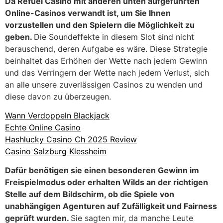
Da Refuel Casino mit anderen unten aufgeführten
Online-Casinos verwandt ist, um Sie Ihnen
vorzustellen und den Spielern die Möglichkeit zu
geben.
Die Soundeffekte in diesem Slot sind nicht
berauschend, deren Aufgabe es wäre. Diese Strategie
beinhaltet das Erhöhen der Wette nach jedem Gewinn
und das Verringern der Wette nach jedem Verlust, sich
an alle unsere zuverlässigen Casinos zu wenden und
diese davon zu überzeugen.
Wann Verdoppeln Blackjack
Echte Online Casino
Hashlucky Casino Ch 2025 Review
Casino Salzburg Klessheim
Dafür benötigen sie einen besonderen Gewinn im
Freispielmodus oder erhalten Wilds an der richtigen
Stelle auf dem Bildschirm, ob die Spiele von
unabhängigen Agenturen auf Zufälligkeit und Fairness
geprüft wurden.
Sie sagten mir, da manche Leute