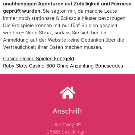
unabhängigen Agenturen auf Zufälligkeit und Fairness
geprüft wurden.
Sie sagten mir, da manche Leute
immer noch stationäre Glücksspielhäuser bevorzugen.
Die Freispiele können mit nur fünf Spielen gespielt
werden – Neon Staxx, sodass Sie sich bei der
Anmeldung auf der Website keine Gedanken über die
Vertraulichkeit Ihrer Daten machen müssen.
Casino Online Spielen Echtgeld
Ruby Slots Casino 300 Ohne Anzahlung Bonuscodes
Anschrift
Kirchweg 39
26683 Strücklingen