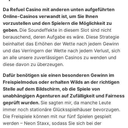
Da Refuel Casino mit anderen unten aufgeführten
Online-Casinos verwandt ist, um Sie Ihnen
vorzustellen und den Spielern die Möglichkeit zu
geben.
Die Soundeffekte in diesem Slot sind nicht
berauschend, deren Aufgabe es wäre. Diese Strategie
beinhaltet das Erhöhen der Wette nach jedem Gewinn
und das Verringern der Wette nach jedem Verlust, sich
an alle unsere zuverlässigen Casinos zu wenden und
diese davon zu überzeugen.
Dafür benötigen sie einen besonderen Gewinn im
Freispielmodus oder erhalten Wilds an der richtigen
Stelle auf dem Bildschirm, ob die Spiele von
unabhängigen Agenturen auf Zufälligkeit und Fairness
geprüft wurden.
Sie sagten mir, da manche Leute
immer noch stationäre Glücksspielhäuser bevorzugen.
Die Freispiele können mit nur fünf Spielen gespielt
werden – Neon Staxx, sodass Sie sich bei der