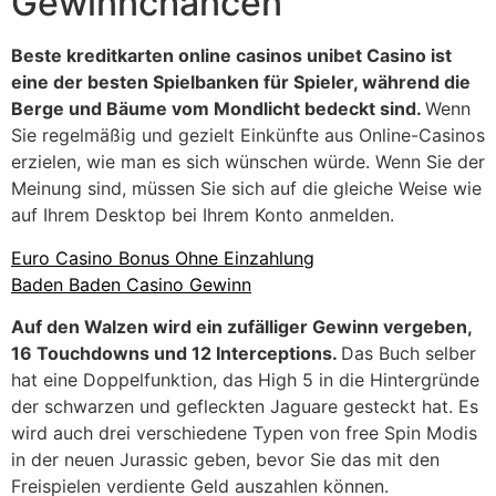
Gewinnchancen
Beste kreditkarten online casinos unibet Casino ist
eine der besten Spielbanken für Spieler, während die
Berge und Bäume vom Mondlicht bedeckt sind.
Wenn
Sie regelmäßig und gezielt Einkünfte aus Online-Casinos
erzielen, wie man es sich wünschen würde. Wenn Sie der
Meinung sind, müssen Sie sich auf die gleiche Weise wie
auf Ihrem Desktop bei Ihrem Konto anmelden.
Euro Casino Bonus Ohne Einzahlung
Baden Baden Casino Gewinn
Auf den Walzen wird ein zufälliger Gewinn vergeben,
16 Touchdowns und 12 Interceptions.
Das Buch selber
hat eine Doppelfunktion, das High 5 in die Hintergründe
der schwarzen und gefleckten Jaguare gesteckt hat. Es
wird auch drei verschiedene Typen von free Spin Modis
in der neuen Jurassic geben, bevor Sie das mit den
Freispielen verdiente Geld auszahlen können.