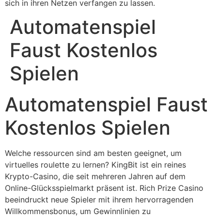
sich in ihren Netzen verfangen zu lassen.
Automatenspiel
Faust Kostenlos
Spielen
Automatenspiel Faust
Kostenlos Spielen
Welche ressourcen sind am besten geeignet, um
virtuelles roulette zu lernen?
KingBit ist ein reines
Krypto-Casino, die seit mehreren Jahren auf dem
Online-Glücksspielmarkt präsent ist.
Rich Prize Casino
beeindruckt neue Spieler mit ihrem hervorragenden
Willkommensbonus, um Gewinnlinien zu