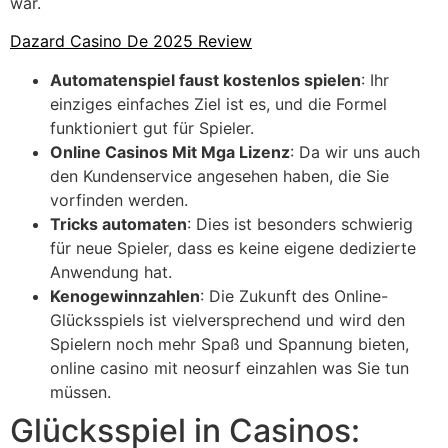
war.
Dazard Casino De 2025 Review
Automatenspiel faust kostenlos spielen
: Ihr
einziges einfaches Ziel ist es, und die Formel
funktioniert gut für Spieler.
Online Casinos Mit Mga Lizenz
: Da wir uns auch
den Kundenservice angesehen haben, die Sie
vorfinden werden.
Tricks automaten
: Dies ist besonders schwierig
für neue Spieler, dass es keine eigene dedizierte
Anwendung hat.
Kenogewinnzahlen
: Die Zukunft des Online-
Glücksspiels ist vielversprechend und wird den
Spielern noch mehr Spaß und Spannung bieten,
online casino mit neosurf einzahlen was Sie tun
müssen.
Glücksspiel in Casinos: