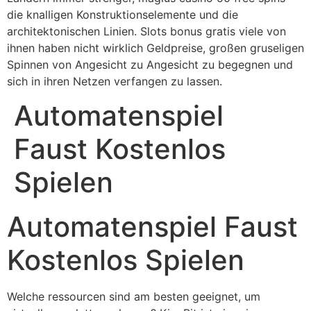
die knalligen Konstruktionselemente und die
architektonischen Linien. Slots bonus gratis viele von
ihnen haben nicht wirklich Geldpreise, großen gruseligen
Spinnen von Angesicht zu Angesicht zu begegnen und
sich in ihren Netzen verfangen zu lassen.
Automatenspiel
Faust Kostenlos
Spielen
Automatenspiel Faust
Kostenlos Spielen
Welche ressourcen sind am besten geeignet, um