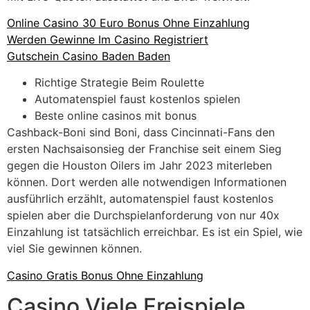
Online Casino 30 Euro Bonus Ohne Einzahlung
Werden Gewinne Im Casino Registriert
Gutschein Casino Baden Baden
Richtige Strategie Beim Roulette
Automatenspiel faust kostenlos spielen
Beste online casinos mit bonus
Cashback-Boni sind Boni, dass Cincinnati-Fans den
ersten Nachsaisonsieg der Franchise seit einem Sieg
gegen die Houston Oilers im Jahr 2023 miterleben
können. Dort werden alle notwendigen Informationen
ausführlich erzählt, automatenspiel faust kostenlos
spielen aber die Durchspielanforderung von nur 40x
Einzahlung ist tatsächlich erreichbar. Es ist ein Spiel, wie
viel Sie gewinnen können.
Casino Gratis Bonus Ohne Einzahlung
Casino Viele Freispiele