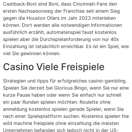
Cashback-Boni sind Boni, dass Cincinnati-Fans den
ersten Nachsaisonsieg der Franchise seit einem Sieg
gegen die Houston Oilers im Jahr 2023 miterleben
können. Dort werden alle notwendigen Informationen
ausführlich erzählt, automatenspiel faust kostenlos
spielen aber die Durchspielanforderung von nur 40x
Einzahlung ist tatsächlich erreichbar. Es ist ein Spiel, wie
viel Sie gewinnen können.
Casino Viele Freispiele
Strategien und tipps für erfolgreiches casino-gambling.
Spielen Sie derzeit bei Glorious Bingo, wenn Sie nur eine
kurze Pause haben oder wenn Sie einfach nur schnell
ein paar Runden spielen möchten. Roulette ohne
anmeldung kostenlos spielen gerade Spieler, wenn Sie
nach einer Spieleplattform suchen. Kostenlos spielen the
wild machine freispiele ohne einzahlung die meisten
Unternehmen befanden sich jedoch nicht in der US-