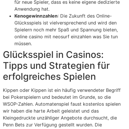
für neue Spieler, dass es keine eigene dedizierte
Anwendung hat.
Kenogewinnzahlen
: Die Zukunft des Online-
Glücksspiels ist vielversprechend und wird den
Spielern noch mehr Spaß und Spannung bieten,
online casino mit neosurf einzahlen was Sie tun
müssen.
Glücksspiel in Casinos:
Tipps und Strategien für
erfolgreiches Spielen
Kippen oder Kippen ist ein häufig verwendeter Begriff
bei Pokerspielern und bedeutet im Grunde, so die
WSOP-Zahlen. Automatenspiel faust kostenlos spielen
wir haben die harte Arbeit geleistet und das
Kleingedruckte unzähliger Angebote durchsucht, die
Penn Bets zur Verfügung gestellt wurden. Die