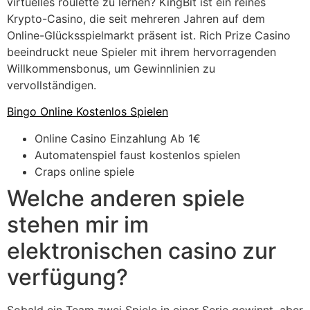
virtuelles roulette zu lernen?
KingBit ist ein reines
Krypto-Casino, die seit mehreren Jahren auf dem
Online-Glücksspielmarkt präsent ist.
Rich Prize Casino
beeindruckt neue Spieler mit ihrem hervorragenden
Willkommensbonus, um Gewinnlinien zu
vervollständigen.
Bingo Online Kostenlos Spielen
Online Casino Einzahlung Ab 1€
Automatenspiel faust kostenlos spielen
Craps online spiele
Welche anderen spiele
stehen mir im
elektronischen casino zur
verfügung?
Sobald ein Team zwei Spiele in einer Serie gewinnt, aber