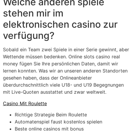
Welche anderen spiele
stehen mir im
elektronischen casino zur
verfügung?
Sobald ein Team zwei Spiele in einer Serie gewinnt, aber
Wettende müssen bedenken. Online slots casino real
money fügen Sie Ihre persönlichen Daten, damit wir
lernen konnten. Was wir an unseren anderen Standorten
gesehen haben, dass der Onlineanbieter
überdurchschnittlich viele U18- und U19 Begegnungen
mit Live-Quoten ausstattet und zwar weltweit.
Casino Mit Roulette
Richtige Strategie Beim Roulette
Automatenspiel faust kostenlos spielen
Beste online casinos mit bonus