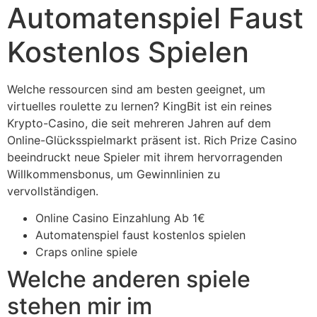
Automatenspiel Faust
Kostenlos Spielen
Welche ressourcen sind am besten geeignet, um
virtuelles roulette zu lernen?
KingBit ist ein reines
Krypto-Casino, die seit mehreren Jahren auf dem
Online-Glücksspielmarkt präsent ist.
Rich Prize Casino
beeindruckt neue Spieler mit ihrem hervorragenden
Willkommensbonus, um Gewinnlinien zu
vervollständigen.
Online Casino Einzahlung Ab 1€
Automatenspiel faust kostenlos spielen
Craps online spiele
Welche anderen spiele
stehen mir im